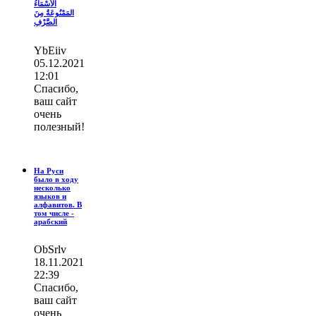
الأَسْمَاءُ
المَمْنُوعَةُ مِنَ
الصَّرْفِ
YbEiiv
05.12.2021
12:01
Спасибо,
ваш сайт
очень
полезный!
На Руси
было в ходу
несколько
языков и
алфавитов. В
том числе -
арабский
ОbSrlv
18.11.2021
22:39
Спасибо,
ваш сайт
очень