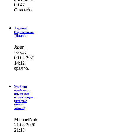
09:47
Спасибо.
Таджвид.
Издательство
"Диля".
Jasur
Isakov
06.02.2021
14:12
spasibo.
Учебник
арабского
языка для
начинающих
(кто уже
умеет
читать)
MichaelNok
21.08.2020
21:18