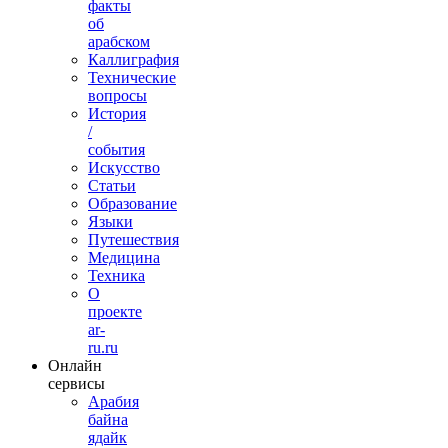
факты
об
арабском
Каллиграфия
Технические
вопросы
История
/
события
Искусство
Статьи
Образование
Языки
Путешествия
Медицина
Техника
О
проекте
ar-
ru.ru
Онлайн
сервисы
Арабия
байна
ядайк