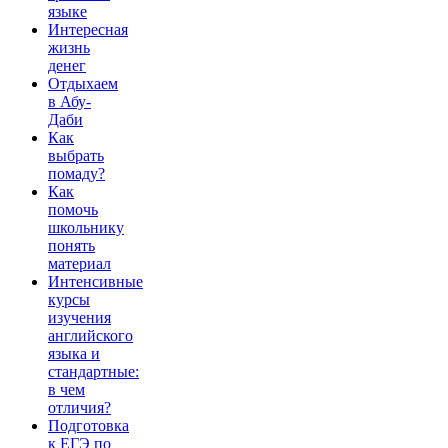
языке
Интересная
жизнь
денег
Отдыхаем
в Абу-
Даби
Как
выбрать
помаду?
Как
помочь
школьнику
понять
материал
Интенсивные
курсы
изучения
английского
языка и
стандартные:
в чем
отличия?
Подготовка
к ЕГЭ по