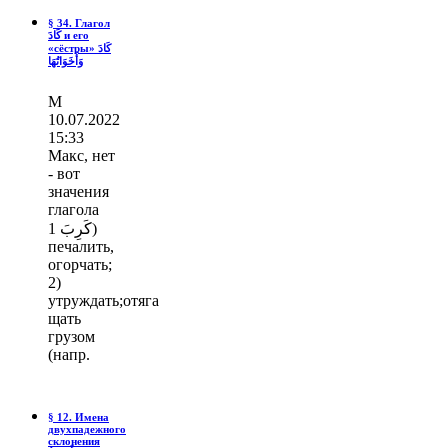
§ 34. Глагол
كَادَ и его
«сёстры» كَادَ
وَأَخَوَاتُهَا
М
10.07.2022
15:33
Макс, нет
- вот
значения
глагола
كَرِبَ 1)
печалить,
огорчать;
2)
утруждать;отяга
щать
грузом
(напр.
§ 12. Имена
двухпадежного
склонения