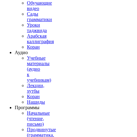
Обучающие
видео
Сады
грамматики
Уроки
таджвида
Арабская
каллиграфия
Коран
Аудио
Учебные
материалы
(аудио
к
учебникам)
Лекции,
хутбы
Коран
Нашиды
Программы
Начальные
(чтение,
письмо)
Продвинутые
(грамматика,