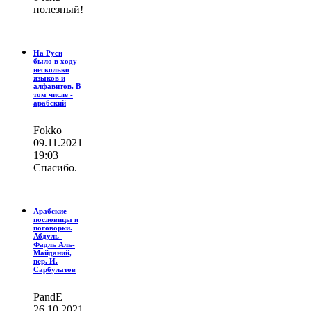
полезный!
На Руси
было в ходу
несколько
языков и
алфавитов. В
том числе -
арабский
Fokko
09.11.2021
19:03
Спасибо.
Арабские
пословицы и
поговорки.
Абдуль-
Фадль Аль-
Майданий,
пер. И.
Сарбулатов
PandE
26.10.2021