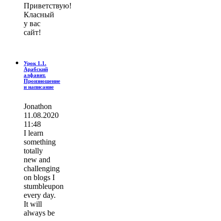
Приветствую!
Класный
у вас
сайт!
Урок 1.1.
Арабский
алфавит.
Произношение
и написание
Jonathon
11.08.2020
11:48
I learn
ѕοmething
totally
new and
challenging
on blogs I
stumbleupon
every day.
It wіll
always be