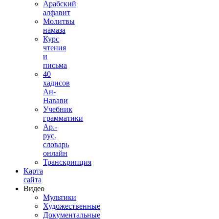
Арабский
алфавит
Молитвы
намаза
Курс
чтения
и
письма
40
хадисов
Ан-
Навави
Учебник
грамматики
Ар.-
рус.
словарь
онлайн
Транскрипция
Карта
сайта
Видео
Мультики
Художественные
Документальные