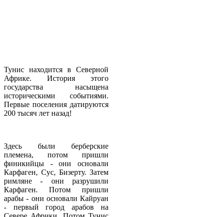
Тунис находится в Северной
Африке. История этого
государства насыщена
историческими событиями.
Первые поселения датируются
200 тысяч лет назад!
Здесь были берберские
племена, потом пришли
финикийцы - они основали
Карфаген, Сус, Бизерту. Затем
римляне - они разрушили
Карфаген. Потом пришли
арабы - они основали Кайруан
- первый город арабов на
Севере Африки. Потом Тунис