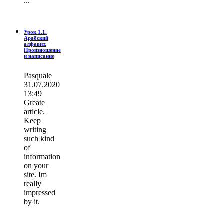
...
Урок 1.1.
Арабский
алфавит.
Произношение
и написание
Pasquale
31.07.2020
13:49
Greate
article.
Keep
writing
such kind
of
information
on your
site. Im
really
impressed
by it.