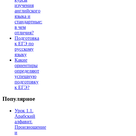
изучения
английского
языка и
стандартные:
в чем
отличия?
Подготовка
к ЕГЭ по
русскому
языку
Какие
ориентиры
определяют
успешную
подготовку
к ЕГЭ?
Популярное
Урок 1.1.
Арабский
алфавит.
Произношение
и