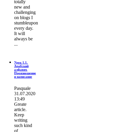
totally
new and
challenging
on blogs I
stumbleupon
every day.
It wіll
always be
...
Урок 1.1.
Арабский
алфавит.
Произношение
и написание
Pasquale
31.07.2020
13:49
Greate
article.
Keep
writing
such kind
of