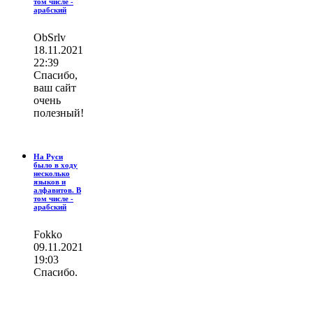
том числе -
арабский
ОbSrlv
18.11.2021
22:39
Спасибо,
ваш сайт
очень
полезный!
На Руси
было в ходу
несколько
языков и
алфавитов. В
том числе -
арабский
Fokko
09.11.2021
19:03
Спасибо.