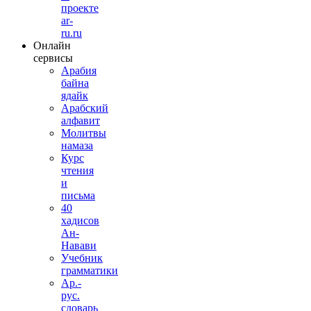
проекте
ar-
ru.ru
Онлайн
сервисы
Арабия
байна
ядайк
Арабский
алфавит
Молитвы
намаза
Курс
чтения
и
письма
40
хадисов
Ан-
Навави
Учебник
грамматики
Ар.-
рус.
словарь