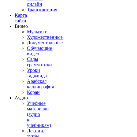
онлайн
Транскрипция
Карта
сайта
Видео
Мультики
Художественные
Документальные
Обучающие
видео
Сады
грамматики
Уроки
таджвида
Арабская
каллиграфия
Коран
Аудио
Учебные
материалы
(аудио
к
учебникам)
Лекции,
хутбы