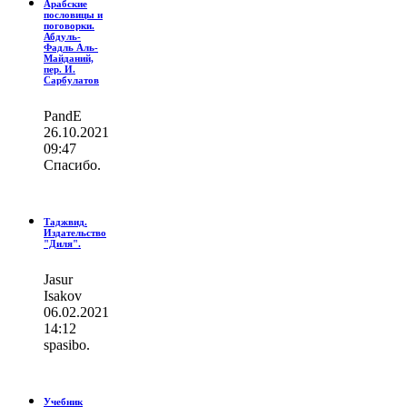
Арабские
пословицы и
поговорки.
Абдуль-
Фадль Аль-
Майданий,
пер. И.
Сарбулатов
PandE
26.10.2021
09:47
Спасибо.
Таджвид.
Издательство
"Диля".
Jasur
Isakov
06.02.2021
14:12
spasibo.
Учебник