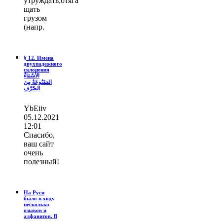
утруждать;отяга
щать
грузом
(напр.
§ 12. Имена
двухпадежного
склонения
الأَسْمَاءُ
المَمْنُوعَةُ مِنَ
الصَّرْفِ
YbEiiv
05.12.2021
12:01
Спасибо,
ваш сайт
очень
полезный!
На Руси
было в ходу
несколько
языков и
алфавитов. В