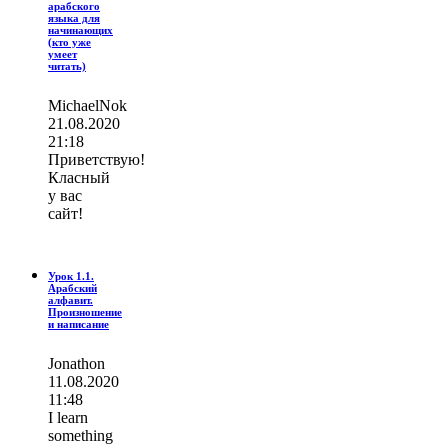
арабского
языка для
начинающих
(кто уже
умеет
читать)
MichaelNok
21.08.2020
21:18
Приветствую!
Класный
у вас
сайт!
Урок 1.1.
Арабский
алфавит.
Произношение
и написание
Jonathon
11.08.2020
11:48
I learn
ѕοmething