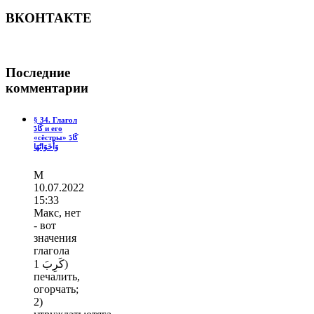
ВКОНТАКТЕ
Последние
комментарии
§ 34. Глагол
كَادَ и его
«сёстры» كَادَ
وَأَخَوَاتُهَا
М
10.07.2022
15:33
Макс, нет
- вот
значения
глагола
كَرِبَ 1)
печалить,
огорчать;
2)