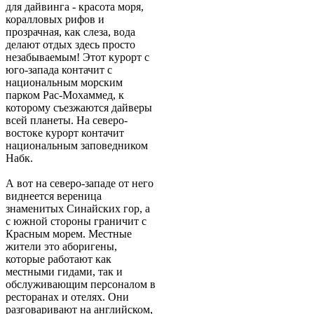
для дайвинга - красота моря,
коралловых рифов и
прозрачная, как слеза, вода
делают отдых здесь просто
незабываемым! Этот курорт с
юго-запада контачит с
национальным морским
парком Рас-Мохаммед, к
которому съезжаются дайверы
всей планеты. На северо-
востоке курорт контачит
национальным заповедником
Набк.
А вот на северо-западе от него
виднеется вереница
знаменитых Синайских гор, а
с южной стороны граничит с
Красным морем. Местные
жители это аборигены,
которые работают как
местными гидами, так и
обслуживающим персоналом в
ресторанах и отелях. Они
разговаривают на английском,