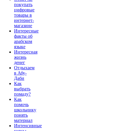
покупать
цифровые
товары в
интернет-
магазине
Интересные
факты об
арабском
языке
Интересная
жизнь
денег
Отдыхаем
в Абу-
Даби
Как
выбрать
помаду?
Как
помочь
школьнику
понять
материал
Интенсивные
курсы