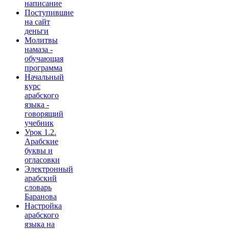
написание
Поступившие
на сайт
деньги
Молитвы
намаза -
обучающая
программа
Начальный
курс
арабского
языка -
говорящий
учебник
Урок 1.2.
Арабские
буквы и
огласовки
Электронный
арабский
словарь
Баранова
Настройка
арабского
языка на