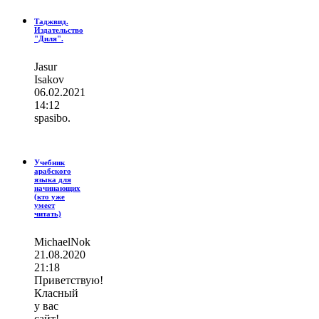
Таджвид.
Издательство
"Диля".
Jasur
Isakov
06.02.2021
14:12
spasibo.
Учебник
арабского
языка для
начинающих
(кто уже
умеет
читать)
MichaelNok
21.08.2020
21:18
Приветствую!
Класный
у вас
сайт!