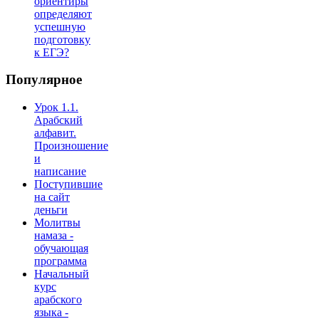
ориентиры
определяют
успешную
подготовку
к ЕГЭ?
Популярное
Урок 1.1.
Арабский
алфавит.
Произношение
и
написание
Поступившие
на сайт
деньги
Молитвы
намаза -
обучающая
программа
Начальный
курс
арабского
языка -