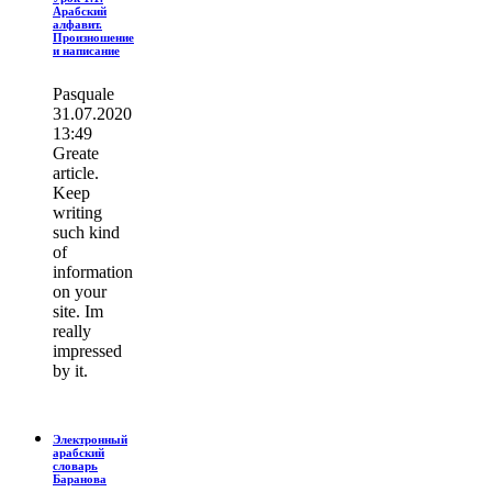
Арабский
алфавит.
Произношение
и написание
Pasquale
31.07.2020
13:49
Greate
article.
Keep
writing
such kind
of
information
on your
site. Im
really
impressed
by it.
Электронный
арабский
словарь
Баранова