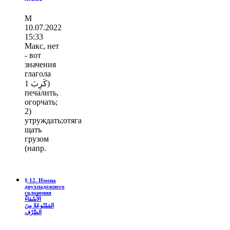
М
10.07.2022
15:33
Макс, нет
- вот
значения
глагола
كَرِبَ 1)
печалить,
огорчать;
2)
утруждать;отяга
щать
грузом
(напр.
§ 12. Имена
двухпадежного
склонения
الأَسْمَاءُ
المَمْنُوعَةُ مِنَ
الصَّرْفِ