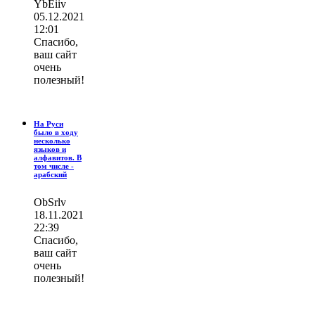
YbEiiv
05.12.2021
12:01
Спасибо,
ваш сайт
очень
полезный!
На Руси
было в ходу
несколько
языков и
алфавитов. В
том числе -
арабский
ОbSrlv
18.11.2021
22:39
Спасибо,
ваш сайт
очень
полезный!