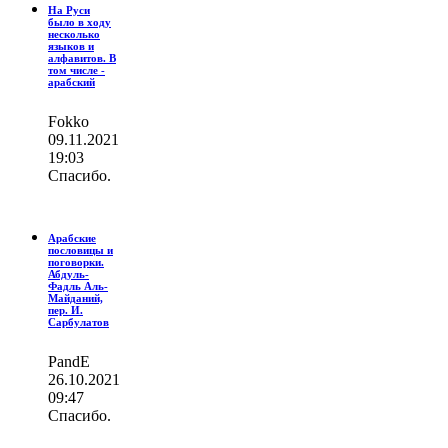
На Руси
было в ходу
несколько
языков и
алфавитов. В
том числе -
арабский
Fokko
09.11.2021
19:03
Спасибо.
Арабские
пословицы и
поговорки.
Абдуль-
Фадль Аль-
Майданий,
пер. И.
Сарбулатов
PandE
26.10.2021
09:47
Спасибо.