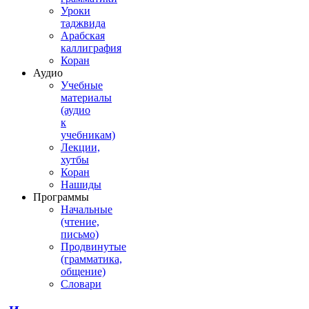
Уроки
таджвида
Арабская
каллиграфия
Коран
Аудио
Учебные
материалы
(аудио
к
учебникам)
Лекции,
хутбы
Коран
Нашиды
Программы
Начальные
(чтение,
письмо)
Продвинутые
(грамматика,
общение)
Словари