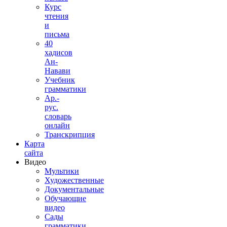
Курс
чтения
и
письма
40
хадисов
Ан-
Навави
Учебник
грамматики
Ар.-
рус.
словарь
онлайн
Транскрипция
Карта
сайта
Видео
Мультики
Художественные
Документальные
Обучающие
видео
Сады
грамматики