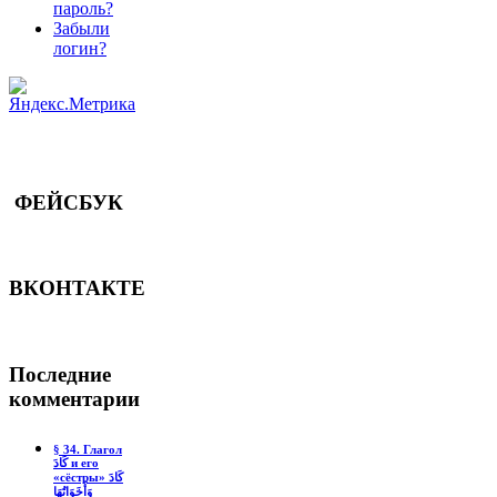
пароль?
Забыли
логин?
ФЕЙСБУК
ВКОНТАКТЕ
Последние
комментарии
§ 34. Глагол
كَادَ и его
«сёстры» كَادَ
وَأَخَوَاتُهَا