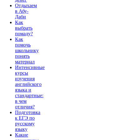
Отдыхаем
в Абу-
Даби
Как
выбрать
помаду?
Как
помочь
школьнику
понять
материал
Интенсивные
курсы
изучения
английского
языка и
стандартные:
в чем
отличия?
Подготовка
к ЕГЭ по
русскому
языку
Какие