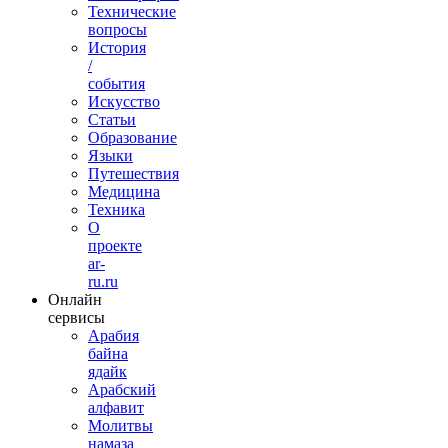
Технические
вопросы
История
/
события
Искусство
Статьи
Образование
Языки
Путешествия
Медицина
Техника
О
проекте
ar-
ru.ru
Онлайн
сервисы
Арабия
байна
ядайк
Арабский
алфавит
Молитвы
намаза