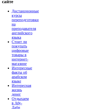
сайте
Дистанционные
курсы
переподготовки
на
преподавателя
английского
языка
Стоит ли
покупать
цифровые
товары в
интернет-
магазине
Интересные
факты об
арабском
языке
Интересная
жизнь
денег
Отдыхаем
в Абу-
Даби