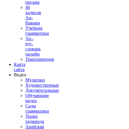
письма
40
хадисов
Ан-
Навави
Учебник
грамматики
Ар.-
рус.
словарь
онлайн
Транскрипция
Карта
сайта
Видео
Мультики
Художественные
Документальные
Обучающие
видео
Сады
грамматики
Уроки
таджвида
Арабская