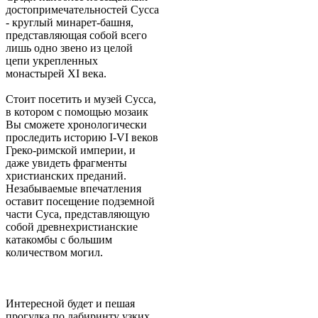
достопримечательностей Сусса
- круглый минарет-башня,
представляющая собой всего
лишь одно звено из целой
цепи укрепленных
монастырей XI века.
Стоит посетить и музей Сусса,
в котором с помощью мозаик
Вы сможете хронологически
проследить историю I-VI веков
Греко-римской империи, и
даже увидеть фрагменты
христианских преданий.
Незабываемые впечатления
оставит посещение подземной
части Суса, представляющую
собой древнехристианские
катакомбы с большим
количеством могил.
Интересной будет и пешая
прогулка по лабиринту узких