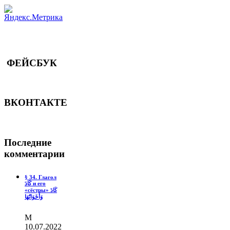
ФЕЙСБУК
ВКОНТАКТЕ
Последние
комментарии
§ 34. Глагол
كَادَ и его
«сёстры» كَادَ
وَأَخَوَاتُهَا
М
10.07.2022