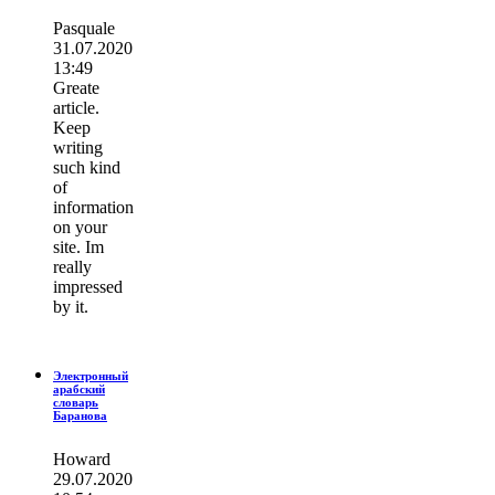
Pasquale
31.07.2020
13:49
Greate
article.
Keep
writing
such kind
of
information
on your
site. Im
really
impressed
by it.
Электронный
арабский
словарь
Баранова
Howard
29.07.2020