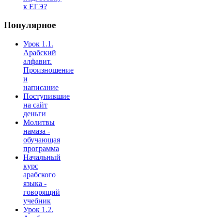
к ЕГЭ?
Популярное
Урок 1.1.
Арабский
алфавит.
Произношение
и
написание
Поступившие
на сайт
деньги
Молитвы
намаза -
обучающая
программа
Начальный
курс
арабского
языка -
говорящий
учебник
Урок 1.2.