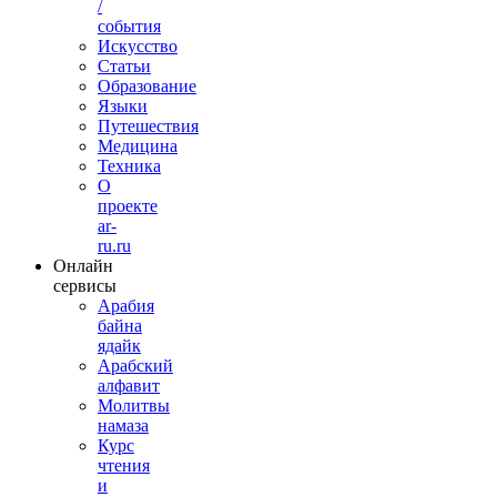
/
события
Искусство
Статьи
Образование
Языки
Путешествия
Медицина
Техника
О
проекте
ar-
ru.ru
Онлайн
сервисы
Арабия
байна
ядайк
Арабский
алфавит
Молитвы
намаза
Курс
чтения
и