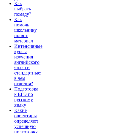
Как
выбрать
помаду?
Как
помочь
школьнику
понять
материал
Интенсивные
курсы
изучения
английского
языка и
стандартные:
в чем
отличия?
Подготовка
к ЕГЭ по
русскому
языку
Какие
ориентиры
определяют
успешную
подготовку