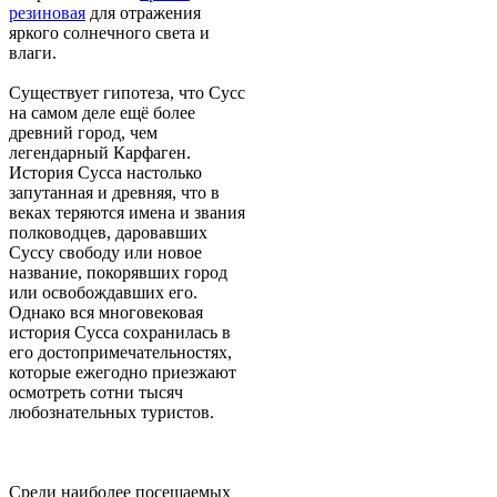
резиновая
для отражения
яркого солнечного света и
влаги.
Существует гипотеза, что Сусс
на самом деле ещё более
древний город, чем
легендарный Карфаген.
История Сусса настолько
запутанная и древняя, что в
веках теряются имена и звания
полководцев, даровавших
Суссу свободу или новое
название, покорявших город
или освобождавших его.
Однако вся многовековая
история Сусса сохранилась в
его достопримечательностях,
которые ежегодно приезжают
осмотреть сотни тысяч
любознательных туристов.
Среди наиболее посещаемых