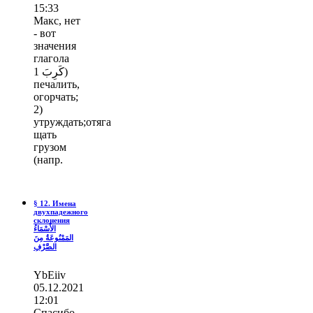
15:33
Макс, нет
- вот
значения
глагола
كَرِبَ 1)
печалить,
огорчать;
2)
утруждать;отяга
щать
грузом
(напр.
§ 12. Имена
двухпадежного
склонения
الأَسْمَاءُ
المَمْنُوعَةُ مِنَ
الصَّرْفِ
YbEiiv
05.12.2021
12:01
Спасибо,