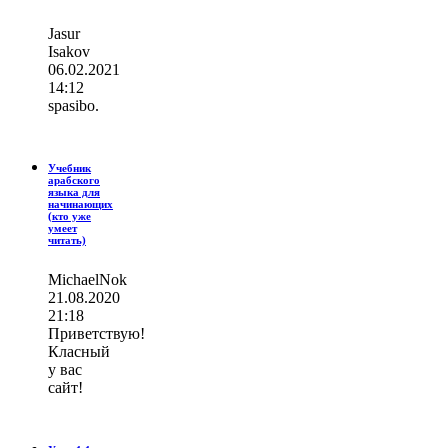
Jasur
Isakov
06.02.2021
14:12
spasibo.
Учебник
арабского
языка для
начинающих
(кто уже
умеет
читать)
MichaelNok
21.08.2020
21:18
Приветствую!
Класный
у вас
сайт!