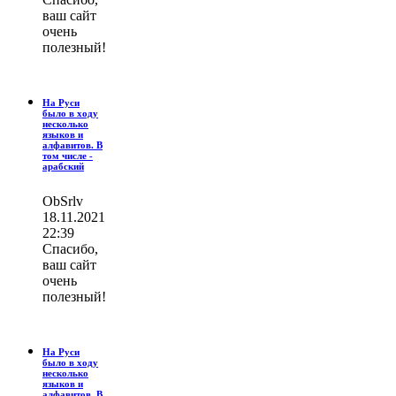
ваш сайт
очень
полезный!
На Руси
было в ходу
несколько
языков и
алфавитов. В
том числе -
арабский
ОbSrlv
18.11.2021
22:39
Спасибо,
ваш сайт
очень
полезный!
На Руси
было в ходу
несколько
языков и
алфавитов. В