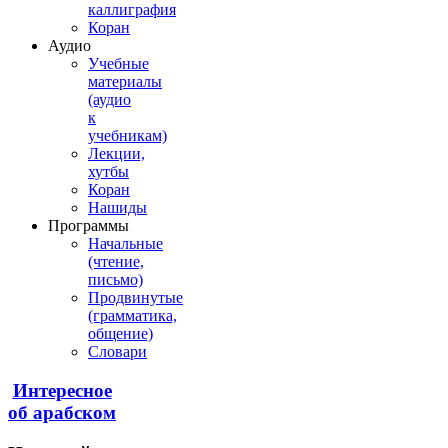
каллиграфия
Коран
Аудио
Учебные
материалы
(аудио
к
учебникам)
Лекции,
хутбы
Коран
Нашиды
Программы
Начальные
(чтение,
письмо)
Продвинутые
(грамматика,
общение)
Словари
Интересное
об арабском