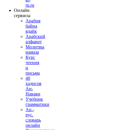
ru.ru
Онлайн
сервисы
Арабия
байна
ядайк
Арабский
алфавит
Молитвы
намаза
Курс
чтения
и
письма
40
хадисов
Ан-
Навави
Учебник
грамматики
Ар.-
рус.
словарь
онлайн