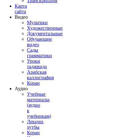
Транскрипция
Карта
сайта
Видео
Мультики
Художественные
Документальные
Обучающие
видео
Сады
грамматики
Уроки
таджвида
Арабская
каллиграфия
Коран
Аудио
Учебные
материалы
(аудио
к
учебникам)
Лекции,
хутбы
Коран