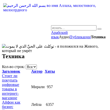
Арабский
AR-RU.RU
язык
Аудио
Публикации
Техника
сайт арабского языка
Техника
Кол-во строк:
Заголовок
Автор
Хиты
Стоит ли
покупать
цифровые
Мирали
957
товары в
интернет-
магазине
Айфон как
Лейла
6357
бизнес