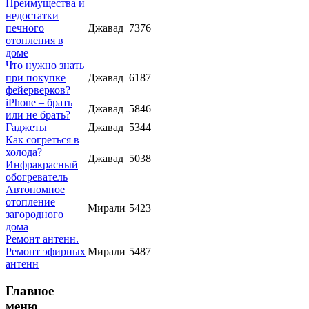
Преимущества и
недостатки
печного
Джавад
7376
отопления в
доме
Что нужно знать
при покупке
Джавад
6187
фейерверков?
iPhone – брать
Джавад
5846
или не брать?
Гаджеты
Джавад
5344
Как согреться в
холода?
Джавад
5038
Инфракрасный
обогреватель
Автономное
отопление
Мирали
5423
загородного
дома
Ремонт антенн.
Ремонт эфирных
Мирали
5487
антенн
Главное
меню