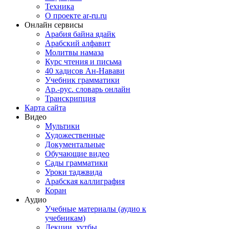
Техника
О проекте ar-ru.ru
Онлайн сервисы
Арабия байна ядайк
Арабский алфавит
Молитвы намаза
Курс чтения и письма
40 хадисов Ан-Навави
Учебник грамматики
Ар.-рус. словарь онлайн
Транскрипция
Карта сайта
Видео
Мультики
Художественные
Документальные
Обучающие видео
Сады грамматики
Уроки таджвида
Арабская каллиграфия
Коран
Аудио
Учебные материалы (аудио к
учебникам)
Лекции, хутбы