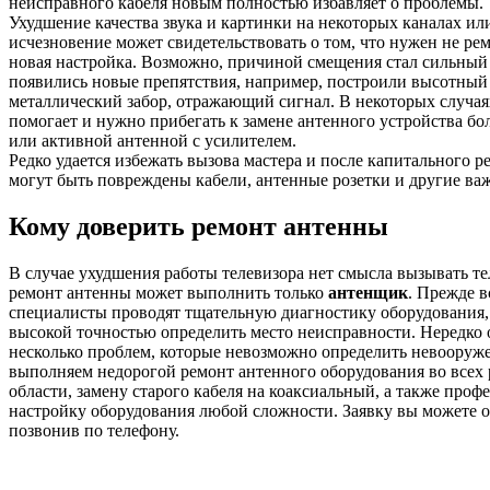
неисправного кабеля новым полностью избавляет о проблемы.
Ухудшение качества звука и картинки на некоторых каналах ил
исчезновение может свидетельствовать о том, что нужен не рем
новая настройка. Возможно, причиной смещения стал сильный 
появились новые препятствия, например, построили высотный
металлический забор, отражающий сигнал. В некоторых случая
помогает и нужно прибегать к замене антенного устройства 
или активной антенной с усилителем.
Редко удается избежать вызова мастера и после капитального ре
могут быть повреждены кабели, антенные розетки и другие ва
Кому доверить ремонт антенны
В случае ухудшения работы телевизора нет смысла вызывать т
ремонт антенны может выполнить только
антенщик
. Прежде в
специалисты проводят тщательную диагностику оборудования
высокой точностью определить место неисправности. Нередко 
несколько проблем, которые невозможно определить невооруж
выполняем недорогой ремонт антенного оборудования во всех
области, замену старого кабеля на коаксиальный, а также про
настройку оборудования любой сложности. Заявку вы можете о
позвонив по телефону.