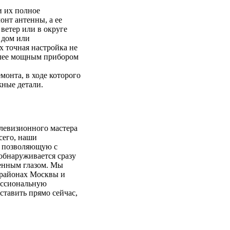
и их полное
онт антенны, а ее
ветер или в округе
 дом или
х точная настройка не
более мощным прибором
монта, в ходе которого
жные детали.
елевизионного мастера
сего, наши
, позволяющую с
обнаруживается сразу
енным глазом. Мы
 районах Москвы и
фессиональную
ставить прямо сейчас,