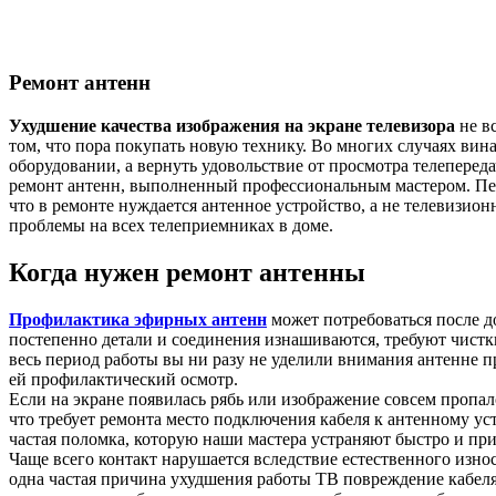
Ремонт антенн
Ухудшение качества изображения на экране телевизора
не вс
том, что пора покупать новую технику. Во многих случаях вин
оборудовании, а вернуть удовольствие от просмотра телеперед
ремонт антенн, выполненный профессиональным мастером. Пер
что в ремонте нуждается антенное устройство, а не телевизио
проблемы на всех телеприемниках в доме.
Когда нужен ремонт антенны
Профилактика эфирных антенн
может потребоваться после д
постепенно детали и соединения изнашиваются, требуют чистк
весь период работы вы ни разу не уделили внимания антенне 
ей профилактический осмотр.
Если на экране появилась рябь или изображение совсем пропал
что требует ремонта место подключения кабеля к антенному уст
частая поломка, которую наши мастера устраняют быстро и при
Чаще всего контакт нарушается вследствие естественного изно
одна частая причина ухудшения работы ТВ повреждение кабеля