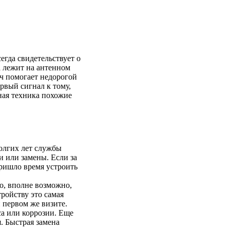
егда свидетельствует о
а лежит на антенном
ач помогает недорогой
вый сигнал к тому,
нная техника похожие
олгих лет службы
и или замены. Если за
пришло время устроить
о, вполне возможно,
ройству это самая
 первом же визите.
са или коррозии. Еще
. Быстрая замена