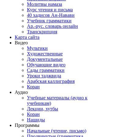
Молитвы намаза
Курс чтения и письма
40 хадисов Ан-Навави
Учебник грамматики
Ар.-рус. словарь онлайн
Транскрипция
Карта сайта
Видео
Мультики
Художественные
Документальные
Обучающие видео
Сады грамматики
Уроки таджвида
Арабская каллиграфия
Коран
Аудио
Учебные материалы (аудио к
учебникам)
Лекции, хутбы
Коран
Нашиды
Программы
Начальные (чтение, письмо)
Продвинутые (грамматика,