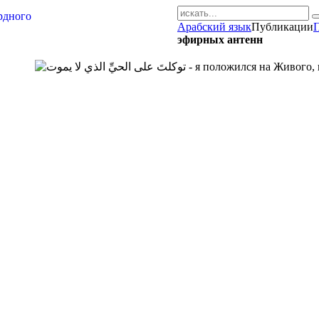
Арабский язык
Публикации
AR-RU.RU
эфирных антенн
сайт арабского языка