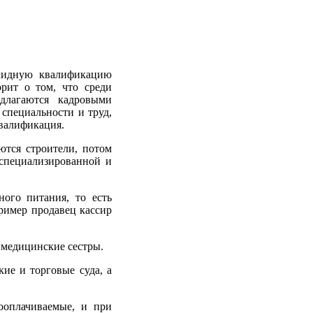
олидную квалификацию
орит о том, что среди
едлагаются кадровыми
 специальности и труд,
квалификация.
ются строители, потом
 специализированной и
ного питания, то есть
ример продавец кассир
 медицинские сестры.
ие и торговые суда, а
кооплачиваемые, и при