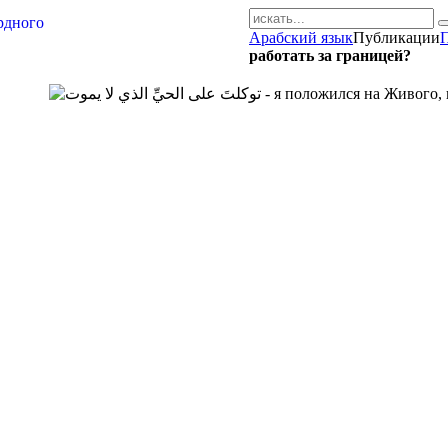
Арабский язык
Публикации
AR-RU.RU
работать за границей?
сайт арабского языка