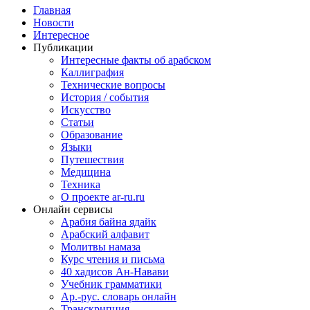
Главная
Новости
Интересное
Публикации
Интересные факты об арабском
Каллиграфия
Технические вопросы
История / события
Искусство
Статьи
Образование
Языки
Путешествия
Медицина
Техника
О проекте ar-ru.ru
Онлайн сервисы
Арабия байна ядайк
Арабский алфавит
Молитвы намаза
Курс чтения и письма
40 хадисов Ан-Навави
Учебник грамматики
Ар.-рус. словарь онлайн
Транскрипция