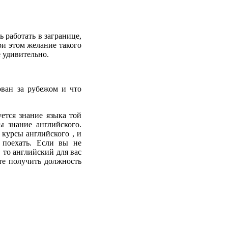
 работать в загранице,
ри этом желание такого
е удивительно.
ован за рубежом и что
уется знание языка той
ы знание английского.
курсы английского , и
 поехать. Если вы не
, то английский для вас
ете получить должность