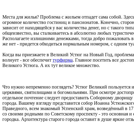
Места для жилья? Проблема с жильем отпадет сама собой. Здесь
огромное количество гостиниц и пансионатов. Конечно, сторо
зависит от находящейся у вас количества денег, но с такого тип
общеизвестно, вы сталкиваетесь в абсолютно любых туристиче
Располагаете излишними денежками, тогда добро пожаловать в
же нет - придется обходиться нормальным номером, с одним ту
Когда вы приезжаете в Великий Устюг на Новый Год, проблем
волнует - все обеспечит
турфирма
. Главное посетить все дост
Великого Устюга. А их тут великое множество.
Что нужно непременно поглядеть? Устюг Великий пользуется 
церквями, святилищами и богомольнями. При осмотре достопр
отдельное почтение следует предоставить Соборному дворищу 
города. Вашему взгляду представится собор Иоанна Устюжског
Праведного, всем знакомый Успенский храм, возведённый в 1
со своими родными по Советскому проспекту - это основная и 
городка. Архитектура старого города оставит в душе яркие от