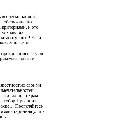
 вы легко найдете
на обслуживания
а критериями, и это
ских местах.
 комнату люкс! Если
алетом на этаж.
а проживания вас мало
опримечательности
известностью своими
имечательностей
- это главный храм
о, собор Прокопия
7 веке… Прогуляйтесь
самая старинная улица
зывы.