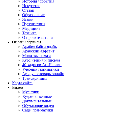
История / события
Искусство
Статьи
Образование
Языки
Путешествия
Медицина
Техника
О проекте ar-ru.ru
Онлайн сервисы
Арабия байна ядайк
Арабский алфавит
Молитвы намаза
Курс чтения и письма
40 хадисов Ан-Навави
Учебник грамматики
Ар.-рус. словарь онлайн
Транскрипция
Карта сайта
Видео
Мультики
Художественные
Документальные
Обучающие видео
Сады грамматики