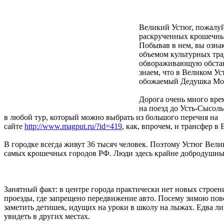
Великий Устюг, пожалуй
раскрученных крошечных
Побывав в нем, вы озна
объемом культурных тра
обвораживающую обста
знаем, что в Великом У
обожаемый Дедушка Мо
Дорога очень много врем
на поезд до Усть-Сысоль
в любой тур, который можно выбрать из большого перечня на
сайте
http://www.magput.ru/?id=419
, как, впрочем, и трансфер в
В городке всегда живут 36 тысяч человек. Поэтому Устюг Вели
самых крошечных городов РФ. Люди здесь крайне добродушны
Занятный факт: в центре города практически нет новых строен
проезды, где запрещено передвижение авто. Посему зимою по
заметить детишек, идущих на уроки в школу на лыжах. Едва л
увидеть в других местах.