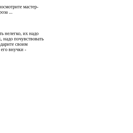
посмотрите мастер-
за ...
ь нелегко, их надо
к, надо почувствовать
одарите своим
его внучки -