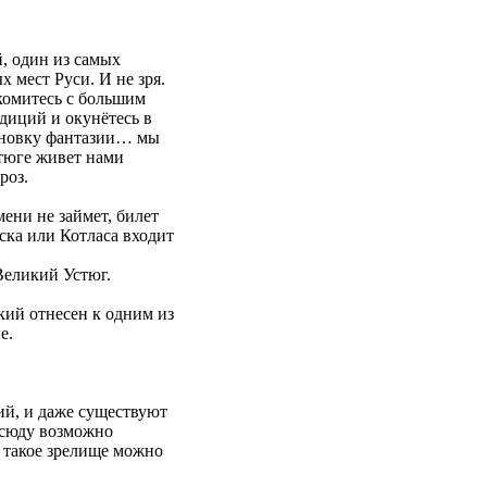
, один из самых
 мест Руси. И не зря.
комитесь с большим
диций и окунётесь в
новку фантазии… мы
стюге живет нами
роз.
ени не займет, билет
ска или Котласа входит
 Великий Устюг.
кий отнесен к одним из
е.
ий, и даже существуют
всюду возможно
и такое зрелище можно