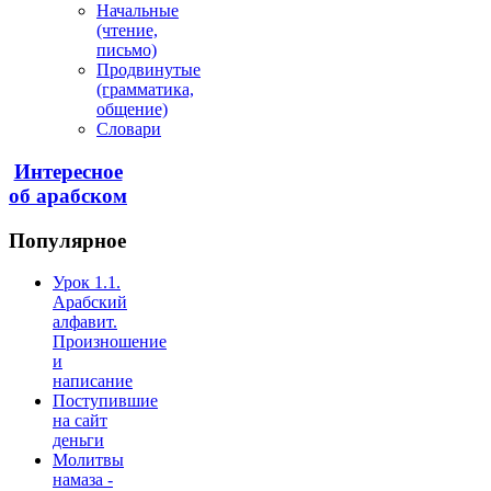
Начальные
(чтение,
письмо)
Продвинутые
(грамматика,
общение)
Словари
Интересное
об арабском
Популярное
Урок 1.1.
Арабский
алфавит.
Произношение
и
написание
Поступившие
на сайт
деньги
Молитвы
намаза -