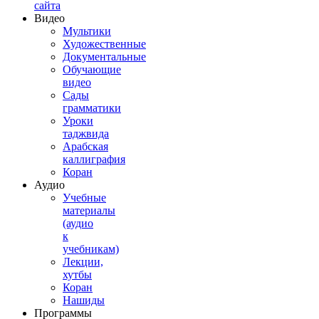
сайта
Видео
Мультики
Художественные
Документальные
Обучающие
видео
Сады
грамматики
Уроки
таджвида
Арабская
каллиграфия
Коран
Аудио
Учебные
материалы
(аудио
к
учебникам)
Лекции,
хутбы
Коран
Нашиды
Программы