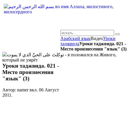
Арабский язык
Видео
Уроки
AR-RU.RU
таджвида
Уроки таджвида. 021 -
Место произнесения "язык" (3)
сайт арабского языка
Уроки таджвида. 021 -
Место произнесения
"язык" (3)
Автор: namer вкл.
06 Август
2011
.