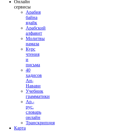
Онлайн
сервисы
Арабия
байна
ядайк
Арабский
алфавит
Молитвы
намаза
Курс
чтения
и
письма
40
хадисов
Ан-
Навави
Учебник
грамматики
Ар.-
рус.
словарь
онлайн
Транскрипция
Карта