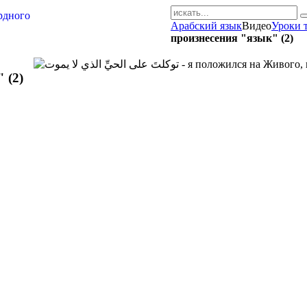
Арабский язык
Видео
Уроки 
AR-RU.RU
произнесения "язык" (2)
сайт арабского языка
 (2)