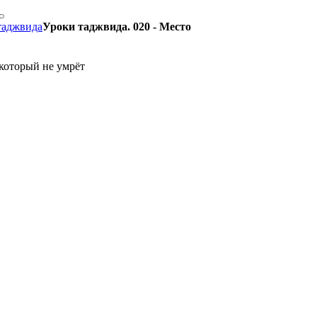
таджвида
Уроки таджвида. 020 - Место