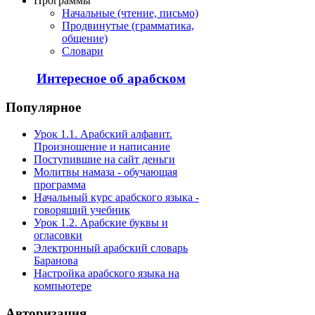
Программы
Начальные (чтение, письмо)
Продвинутые (грамматика,
общение)
Словари
Интересное об арабском
Популярное
Урок 1.1. Арабский алфавит.
Произношение и написание
Поступившие на сайт деньги
Молитвы намаза - обучающая
программа
Начальный курс арабского языка -
говорящий учебник
Урок 1.2. Арабские буквы и
огласовки
Электронный арабский словарь
Баранова
Настройка арабского языка на
компьютере
Авторизация