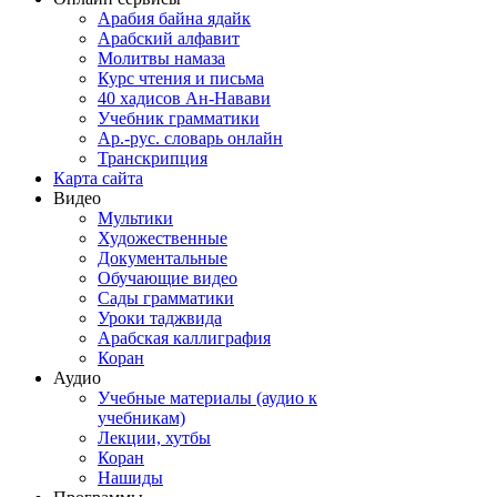
Арабия байна ядайк
Арабский алфавит
Молитвы намаза
Курс чтения и письма
40 хадисов Ан-Навави
Учебник грамматики
Ар.-рус. словарь онлайн
Транскрипция
Карта сайта
Видео
Мультики
Художественные
Документальные
Обучающие видео
Сады грамматики
Уроки таджвида
Арабская каллиграфия
Коран
Аудио
Учебные материалы (аудио к
учебникам)
Лекции, хутбы
Коран
Нашиды