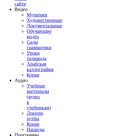
сайта
Видео
Мультики
Художественные
Документальные
Обучающие
видео
Сады
грамматики
Уроки
таджвида
Арабская
каллиграфия
Коран
Аудио
Учебные
материалы
(аудио
к
учебникам)
Лекции,
хутбы
Коран
Нашиды
Программы