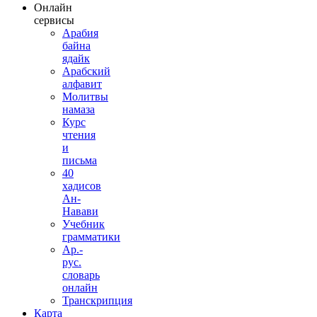
Онлайн
сервисы
Арабия
байна
ядайк
Арабский
алфавит
Молитвы
намаза
Курс
чтения
и
письма
40
хадисов
Ан-
Навави
Учебник
грамматики
Ар.-
рус.
словарь
онлайн
Транскрипция
Карта