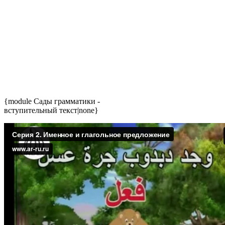
{module Сады грамматики -
вступительный текст|none}