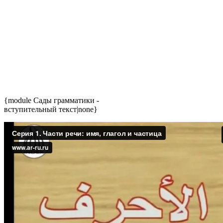
{module Сады грамматики -
вступительный текст|none}