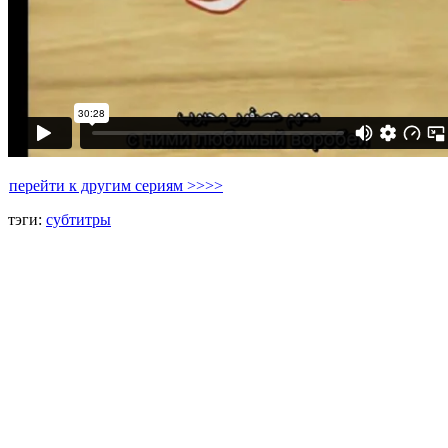
перейти к другим сериям >>>>
тэги:
субтитры