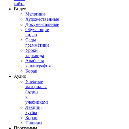
сайта
Видео
Мультики
Художественные
Документальные
Обучающие
видео
Сады
грамматики
Уроки
таджвида
Арабская
каллиграфия
Коран
Аудио
Учебные
материалы
(аудио
к
учебникам)
Лекции,
хутбы
Коран
Нашиды
Программы