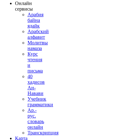
Онлайн
сервисы
Арабия
байна
ядайк
Арабский
алфавит
Молитвы
намаза
Курс
чтения
и
письма
40
хадисов
Ан-
Навави
Учебник
грамматики
Ар.-
рус.
словарь
онлайн
Транскрипция
Карта