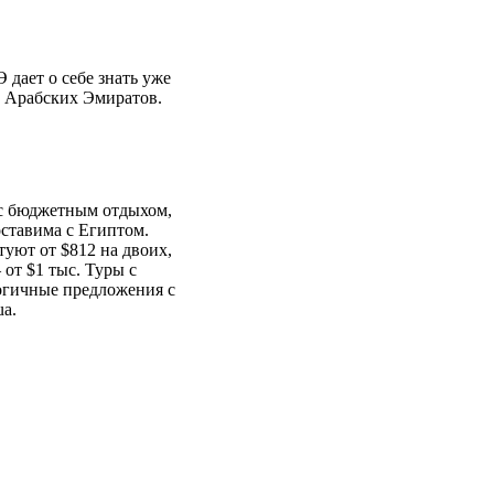
дает о себе знать уже
х Арабских Эмиратов.
 с бюджетным отдыхом,
ставима с Египтом.
уют от $812 на двоих,
 от $1 тыс. Туры с
огичные предложения с
ua.