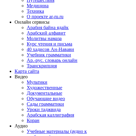
Путешествия
Медицина
Техника
О проекте ar-ru.ru
Онлайн сервисы
Арабия байна ядайк
Арабский алфавит
Молитвы намаза
Курс чтения и письма
40 хадисов Ан-Навави
Учебник грамматики
Ар.-рус. словарь онлайн
Транскрипция
Карта сайта
Видео
Мультики
Художественные
Документальные
Обучающие видео
Сады грамматики
Уроки таджвида
Арабская каллиграфия
Коран
Аудио
Учебные материалы (аудио к