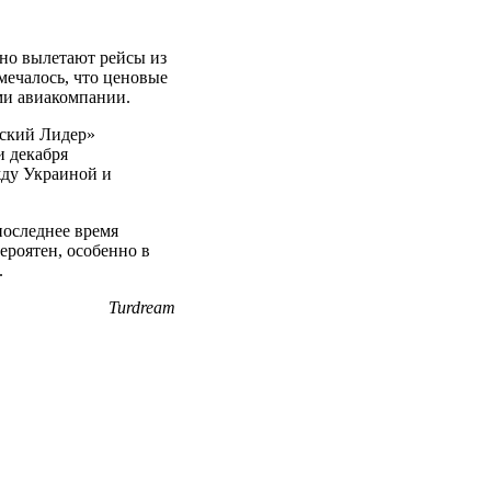
вно вылетают рейсы из
мечалось, что ценовые
ми авиакомпании.
еский Лидер»
и декабря
жду Украиной и
последнее время
ероятен, особенно в
.
Turdream