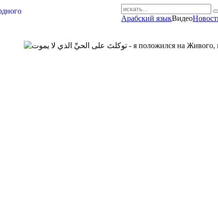
Арабский язык
Видео
Новост
AR-RU.RU
сайт арабского языка