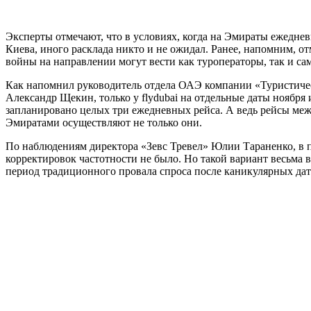
Эксперты отмечают, что в условиях, когда на Эмираты ежедне
Киева, иного расклада никто и не ожидал. Ранее, напомним, от
войны на направлении могут вести как туроператоры, так и са
Как напомнил руководитель отдела ОАЭ компании «Туристич
Александр Щекин, только у flydubai на отдельные даты ноября 
запланировано целых три ежедневных рейса. А ведь рейсы ме
Эмиратами осуществляют не только они.
По наблюдениям директора «Зевс Тревел» Юлии Тараненко, в 
корректировок частотности не было. Но такой вариант весьма в
период традиционного провала спроса после каникулярных дат