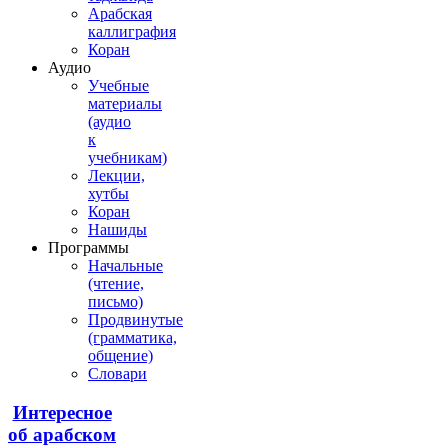
Арабская
каллиграфия
Коран
Аудио
Учебные
материалы
(аудио
к
учебникам)
Лекции,
хутбы
Коран
Нашиды
Программы
Начальные
(чтение,
письмо)
Продвинутые
(грамматика,
общение)
Словари
Интересное
об арабском