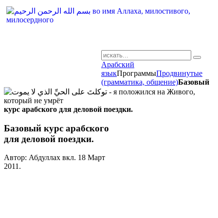
Арабский
AR-RU.RU
язык
Программы
Продвинутые
(грамматика, общение)
Базовый
сайт арабского языка
курс арабского для деловой поездки.
Базовый курс арабского
для деловой поездки.
Автор: Абдуллах вкл.
18 Март
2011
.