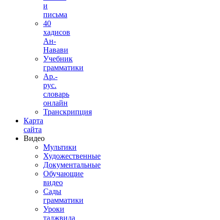
и
письма
40
хадисов
Ан-
Навави
Учебник
грамматики
Ар.-
рус.
словарь
онлайн
Транскрипция
Карта
сайта
Видео
Мультики
Художественные
Документальные
Обучающие
видео
Сады
грамматики
Уроки
таджвида