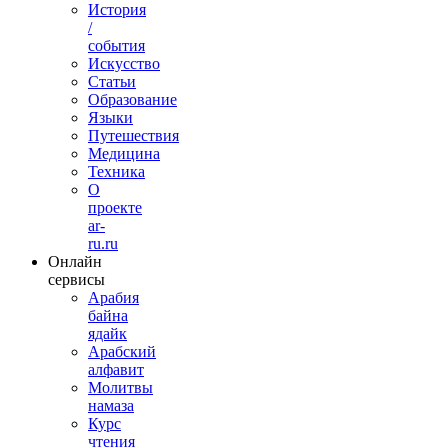
История
/
события
Искусство
Статьи
Образование
Языки
Путешествия
Медицина
Техника
О
проекте
ar-
ru.ru
Онлайн
сервисы
Арабия
байна
ядайк
Арабский
алфавит
Молитвы
намаза
Курс
чтения