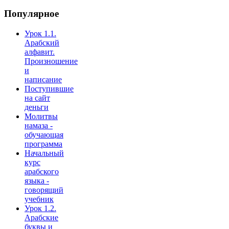
Популярное
Урок 1.1.
Арабский
алфавит.
Произношение
и
написание
Поступившие
на сайт
деньги
Молитвы
намаза -
обучающая
программа
Начальный
курс
арабского
языка -
говорящий
учебник
Урок 1.2.
Арабские
буквы и