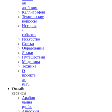
об
арабском
Каллиграфия
Технические
вопросы
История
/
события
Искусство
Статьи
Образование
Языки
Путешествия
Медицина
Техника
О
проекте
ar-
ru.ru
Онлайн
сервисы
Арабия
байна
ядайк
Арабский