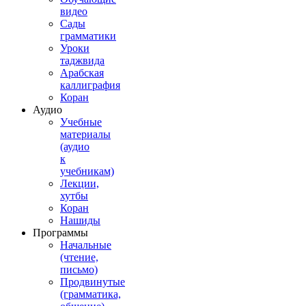
видео
Сады
грамматики
Уроки
таджвида
Арабская
каллиграфия
Коран
Аудио
Учебные
материалы
(аудио
к
учебникам)
Лекции,
хутбы
Коран
Нашиды
Программы
Начальные
(чтение,
письмо)
Продвинутые
(грамматика,