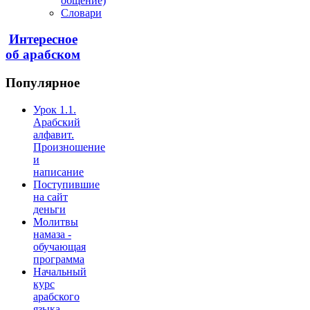
общение)
Словари
Интересное
об арабском
Популярное
Урок 1.1.
Арабский
алфавит.
Произношение
и
написание
Поступившие
на сайт
деньги
Молитвы
намаза -
обучающая
программа
Начальный
курс
арабского
языка -