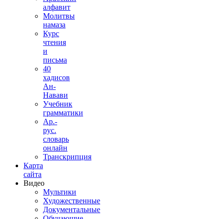
алфавит
Молитвы
намаза
Курс
чтения
и
письма
40
хадисов
Ан-
Навави
Учебник
грамматики
Ар.-
рус.
словарь
онлайн
Транскрипция
Карта
сайта
Видео
Мультики
Художественные
Документальные
Обучающие