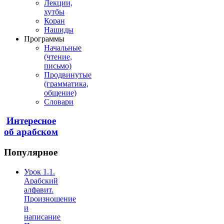
Лекции,
хутбы
Коран
Нашиды
Программы
Начальные
(чтение,
письмо)
Продвинутые
(грамматика,
общение)
Словари
Интересное
об арабском
Популярное
Урок 1.1.
Арабский
алфавит.
Произношение
и
написание