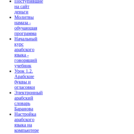
Поступившие
на сайт
деньги
Молитвы
намаза -
обучающая
программа
Начальный
курс
арабского
языка -
говорящий
учебник
Урок 1.2.
Арабские
буквы и
огласовки
Электронный
арабский
словарь
Баранова
Настройка
арабского
языка на
компьютере