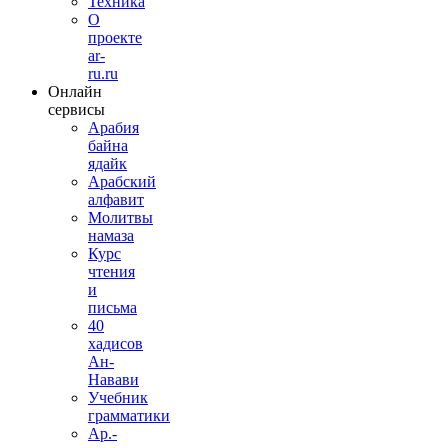
Техника
О
проекте
ar-
ru.ru
Онлайн
сервисы
Арабия
байна
ядайк
Арабский
алфавит
Молитвы
намаза
Курс
чтения
и
письма
40
хадисов
Ан-
Навави
Учебник
грамматики
Ар.-