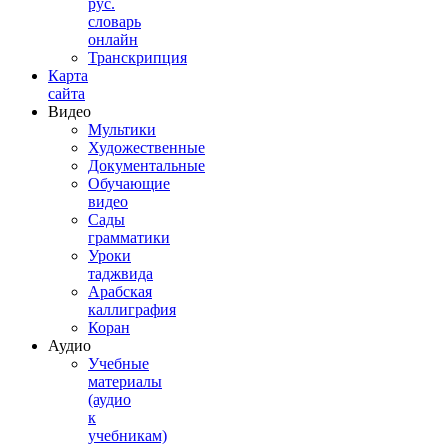
рус.
словарь
онлайн
Транскрипция
Карта
сайта
Видео
Мультики
Художественные
Документальные
Обучающие
видео
Сады
грамматики
Уроки
таджвида
Арабская
каллиграфия
Коран
Аудио
Учебные
материалы
(аудио
к
учебникам)