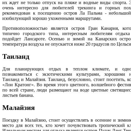
их ждет не только отпуск на пляже и водные виды спорта. Э
очень интересно для любителей трекинга и горных пох
рекомендован к посещению остров Ла Пальма - небольшой
изобилующий хорошо ухоженными маршрутами.
Противоположностью является остров Гран Канария, кот
типично городского типа, интересным любителям отдыха
подойдет Лансароте. Осенью и зимой на Канарских остро
температура воздуха не опускается ниже 20 градусов по Цельс
Таиланд
Для планирующих отдых в теплом климате, и одно
познакомиться с экзотическими культурами, хорошими н
Таиланд и Малайзия. Таиланд, безусловно, стоит посетить, 
«Лои Кратонг». Во время этого цветного, волшебного фестив
по всей стране, люди размещают на воде цветные светящиес
листьев банана.
Малайзия
Поездку в Малайзию, стоит осуществлять в осенние и зимни
место для всех тех, кто хочет почувствовать тропический к
Идеальным местом для отдыха является остров Пулау Ланг Тенг