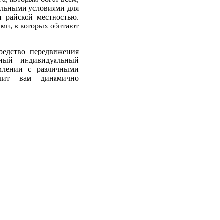
еальными условиями для
и райской местностью.
ами, в которых обитают
редство передвижения
ый индивидуальный
млении с различными
олит вам динамично