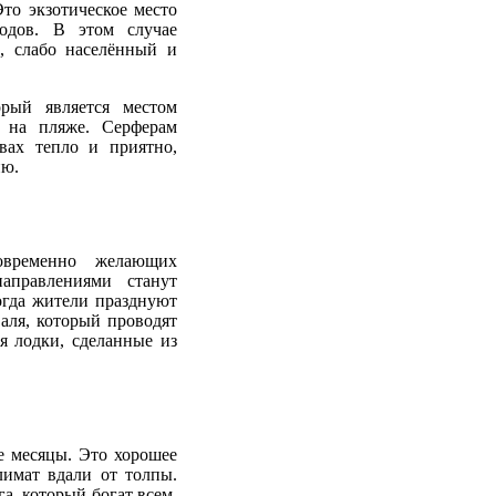
то экзотическое место
одов. В этом случае
, слабо населённый и
орый является местом
 на пляже. Серферам
вах тепло и приятно,
ию.
временно желающих
аправлениями станут
когда жители празднуют
аля, который проводят
я лодки, сделанные из
е месяцы. Это хорошее
лимат вдали от толпы.
а, который богат всем,