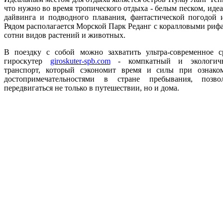
что нужно во время тропического отдыха - белым песком, ид
дайвинга и подводного плавания, фантастической погодой 
Рядом располагается Морской Парк Реданг с коралловыми риф
сотни видов растений и животных.
В поездку с собой можно захватить ультра-современное с
гироскутер
giroskuter-spb.com
- компкатный и экологичн
транспорт, который сэкономит время и силы при ознако
достопримечательностями в стране пребывания, позв
передвигаться не только в путешествии, но и дома.