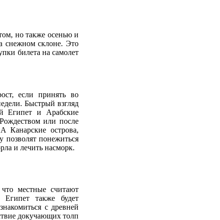
том, но также осенью и
на снежном склоне. Это
упки билета на самолет
ост, если принять во
едели. Быстрый взгляд
ый Египет и Арабские
 Рождеством или после
 А Канарские острова,
у позволят понежиться
орла и лечить насморк.
 что местные считают
. Египет также будет
знакомиться с древней
тствие докучающих толп