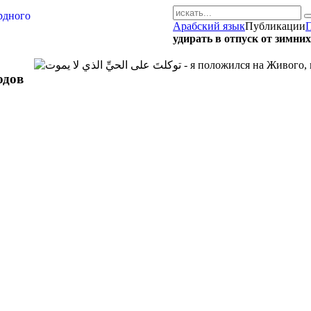
Арабский язык
Публикации
AR-RU.RU
удирать в отпуск от зимних
сайт арабского языка
одов