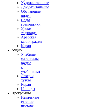
Художественные
Документальные
Обучающие
видео
Сады
грамматики
Уроки
таджвида
Арабская
каллиграфия
Коран
Аудио
Учебные
материалы
(аудио
к
учебникам)
Лекции,
хутбы
Коран
Нашиды
Программы
Начальные
(чтение,
письмо)