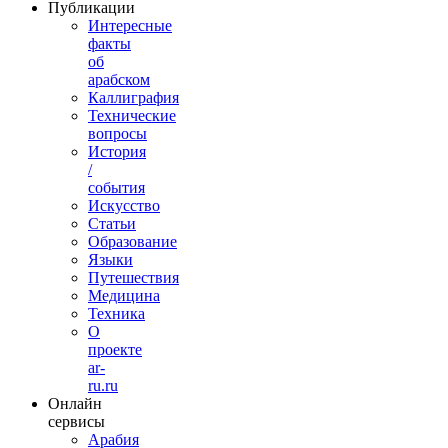
Публикации
Интересные
факты
об
арабском
Каллиграфия
Технические
вопросы
История
/
события
Искусство
Статьи
Образование
Языки
Путешествия
Медицина
Техника
О
проекте
ar-
ru.ru
Онлайн
сервисы
Арабия