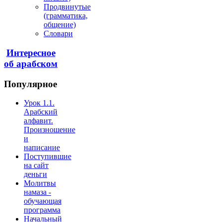
Продвинутые
(грамматика,
общение)
Словари
Интересное
об арабском
Популярное
Урок 1.1.
Арабский
алфавит.
Произношение
и
написание
Поступившие
на сайт
деньги
Молитвы
намаза -
обучающая
программа
Начальный