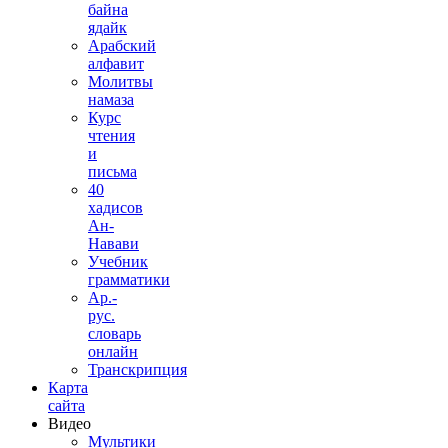
байна
ядайк
Арабский
алфавит
Молитвы
намаза
Курс
чтения
и
письма
40
хадисов
Ан-
Навави
Учебник
грамматики
Ар.-
рус.
словарь
онлайн
Транскрипция
Карта
сайта
Видео
Мультики