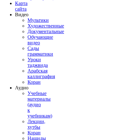
Карта
сайта
Видео
Мультики
Художественные
Документальные
Обучающие
видео
Сады
грамматики
Уроки
таджвида
Арабская
каллиграфия
Коран
Аудио
Учебные
материалы
(аудио
к
учебникам)
Лекции,
хутбы
Коран
Нашиды