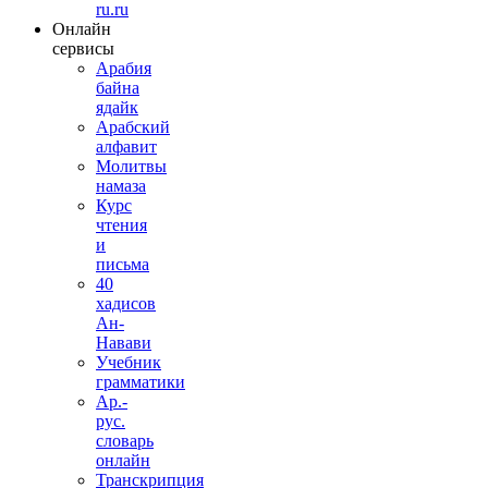
ru.ru
Онлайн
сервисы
Арабия
байна
ядайк
Арабский
алфавит
Молитвы
намаза
Курс
чтения
и
письма
40
хадисов
Ан-
Навави
Учебник
грамматики
Ар.-
рус.
словарь
онлайн
Транскрипция