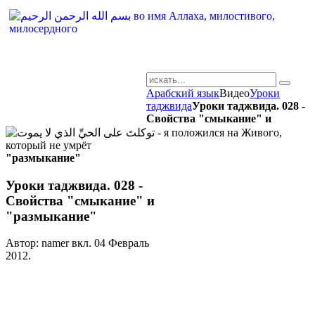
Арабский язык
Видео
Уроки
AR-RU.RU
таджвида
Уроки таджвида. 028 -
Свойства "смыкание" и
сайт арабского языка
"размыкание"
Уроки таджвида. 028 -
Свойства "смыкание" и
"размыкание"
Автор: namer вкл.
04 Февраль
2012
.