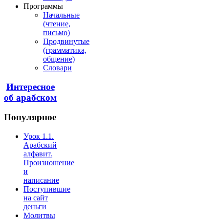
Программы
Начальные
(чтение,
письмо)
Продвинутые
(грамматика,
общение)
Словари
Интересное
об арабском
Популярное
Урок 1.1.
Арабский
алфавит.
Произношение
и
написание
Поступившие
на сайт
деньги
Молитвы