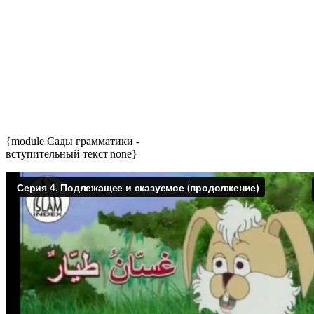
{module Сады грамматики -
вступительный текст|none}