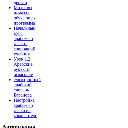
деньги
Молитвы
намаза -
обучающая
программа
Начальный
курс
арабского
языка -
говорящий
учебник
Урок 1.2.
Арабские
буквы и
огласовки
Электронный
арабский
словарь
Баранова
Настройка
арабского
языка на
компьютере
Авторизация