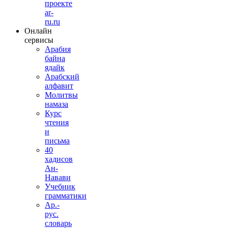
проекте
ar-
ru.ru
Онлайн
сервисы
Арабия
байна
ядайк
Арабский
алфавит
Молитвы
намаза
Курс
чтения
и
письма
40
хадисов
Ан-
Навави
Учебник
грамматики
Ар.-
рус.
словарь