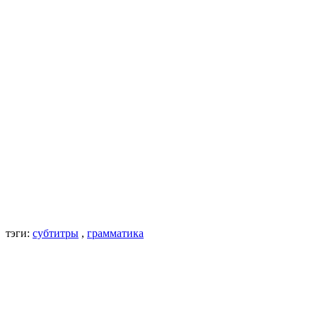
тэги:
субтитры
,
грамматика