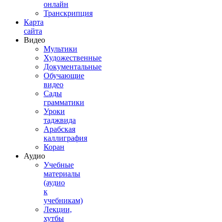
онлайн
Транскрипция
Карта
сайта
Видео
Мультики
Художественные
Документальные
Обучающие
видео
Сады
грамматики
Уроки
таджвида
Арабская
каллиграфия
Коран
Аудио
Учебные
материалы
(аудио
к
учебникам)
Лекции,
хутбы