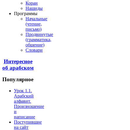
Коран
Нашиды
Программы
Начальные
(чтение,
письмо)
Продвинутые
(грамматика,
общение)
Словари
Интересное
об арабском
Популярное
Урок 1.1.
Арабский
алфавит.
Произношение
и
написание
Поступившие
на сайт