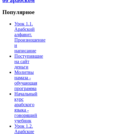
об арабском
Популярное
Урок 1.1.
Арабский
алфавит.
Произношение
и
написание
Поступившие
на сайт
деньги
Молитвы
намаза -
обучающая
программа
Начальный
курс
арабского
языка -
говорящий
учебник
Урок 1.2.
Арабские