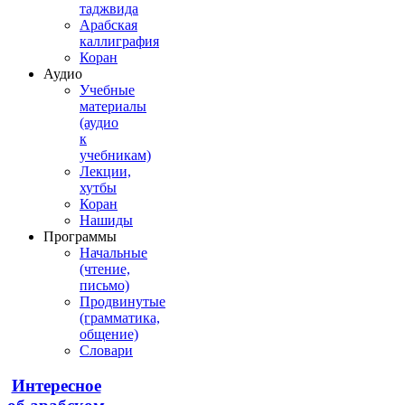
таджвида
Арабская
каллиграфия
Коран
Аудио
Учебные
материалы
(аудио
к
учебникам)
Лекции,
хутбы
Коран
Нашиды
Программы
Начальные
(чтение,
письмо)
Продвинутые
(грамматика,
общение)
Словари
Интересное