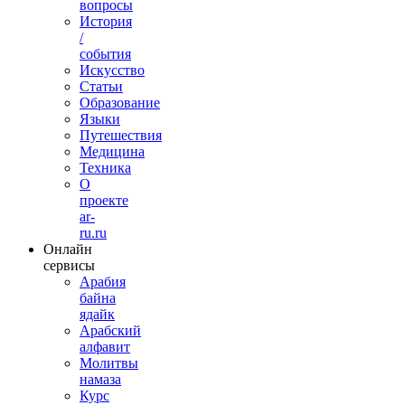
вопросы
История
/
события
Искусство
Статьи
Образование
Языки
Путешествия
Медицина
Техника
О
проекте
ar-
ru.ru
Онлайн
сервисы
Арабия
байна
ядайк
Арабский
алфавит
Молитвы
намаза
Курс