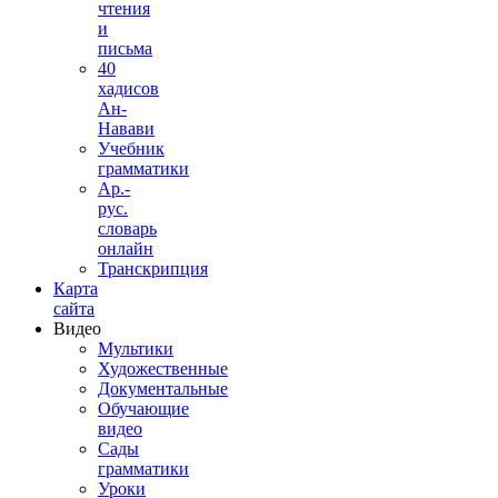
чтения
и
письма
40
хадисов
Ан-
Навави
Учебник
грамматики
Ар.-
рус.
словарь
онлайн
Транскрипция
Карта
сайта
Видео
Мультики
Художественные
Документальные
Обучающие
видео
Сады
грамматики
Уроки