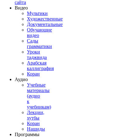
сайта
Видео
Мультики
Художественные
Документальные
Обучающие
видео
Сады
грамматики
Уроки
таджвида
Арабская
каллиграфия
Коран
Аудио
Учебные
материалы
(аудио
к
учебникам)
Лекции,
хутбы
Коран
Нашиды
Программы