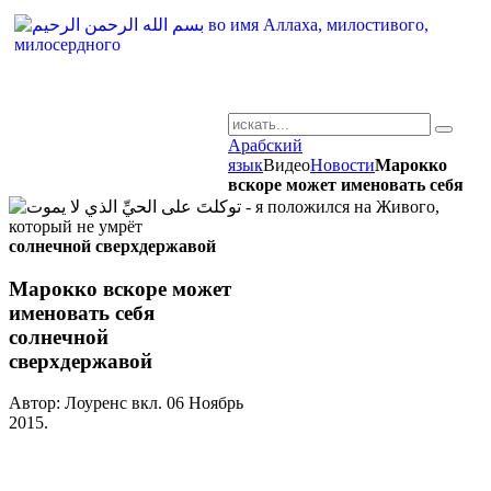
Арабский
AR-RU.RU
язык
Видео
Новости
Марокко
вскоре может именовать себя
сайт арабского языка
солнечной сверхдержавой
Марокко вскоре может
именовать себя
солнечной
сверхдержавой
Автор: Лоуренс вкл.
06 Ноябрь
2015
.