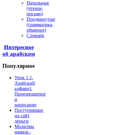
Начальные
(чтение,
письмо)
Продвинутые
(грамматика,
общение)
Словари
Интересное
об арабском
Популярное
Урок 1.1.
Арабский
алфавит.
Произношение
и
написание
Поступившие
на сайт
деньги
Молитвы
намаза -