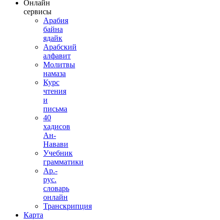
Онлайн
сервисы
Арабия
байна
ядайк
Арабский
алфавит
Молитвы
намаза
Курс
чтения
и
письма
40
хадисов
Ан-
Навави
Учебник
грамматики
Ар.-
рус.
словарь
онлайн
Транскрипция
Карта