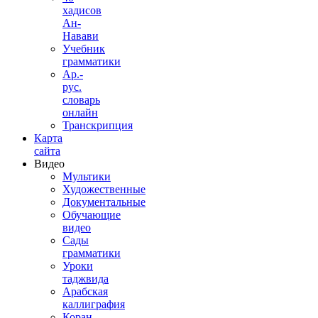
хадисов
Ан-
Навави
Учебник
грамматики
Ар.-
рус.
словарь
онлайн
Транскрипция
Карта
сайта
Видео
Мультики
Художественные
Документальные
Обучающие
видео
Сады
грамматики
Уроки
таджвида
Арабская
каллиграфия
Коран