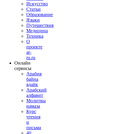
Искусство
Статьи
Образование
Языки
Путешествия
Медицина
Техника
О
проекте
ar-
ru.ru
Онлайн
сервисы
Арабия
байна
ядайк
Арабский
алфавит
Молитвы
намаза
Курс
чтения
и
письма
40