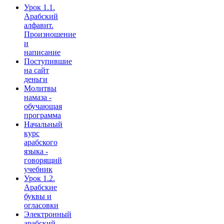
Урок 1.1.
Арабский
алфавит.
Произношение
и
написание
Поступившие
на сайт
деньги
Молитвы
намаза -
обучающая
программа
Начальный
курс
арабского
языка -
говорящий
учебник
Урок 1.2.
Арабские
буквы и
огласовки
Электронный
арабский