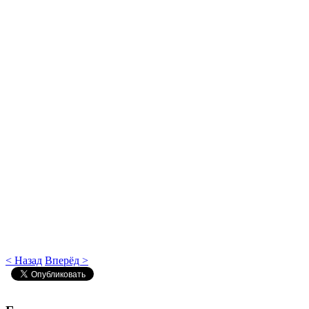
< Назад
Вперёд >