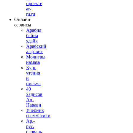
проекте
ar-
ru.ru
Онлайн
сервисы
Арабия
байна
ядайк
Арабский
алфавит
Молитвы
намаза
Курс
чтения
и
письма
40
хадисов
Ан-
Навави
Учебник
грамматики
Ар.-
рус.
словарь