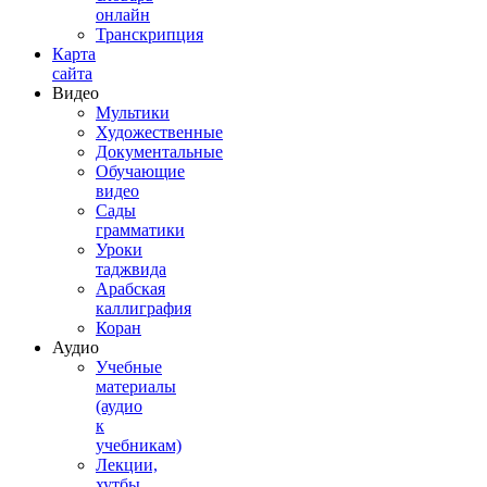
онлайн
Транскрипция
Карта
сайта
Видео
Мультики
Художественные
Документальные
Обучающие
видео
Сады
грамматики
Уроки
таджвида
Арабская
каллиграфия
Коран
Аудио
Учебные
материалы
(аудио
к
учебникам)
Лекции,
хутбы