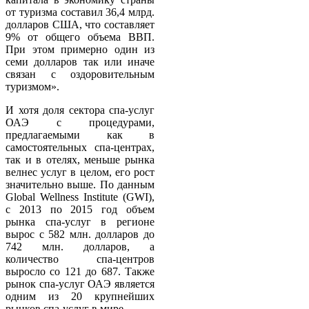
от туризма составил 36,4 млрд.
долларов США, что составляет
9% от общего объема ВВП.
При этом примерно один из
семи долларов так или иначе
связан с оздоровительным
туризмом».
И хотя доля сектора спа-услуг
ОАЭ с процедурами,
предлагаемыми как в
самостоятельных спа-центрах,
так и в отелях, меньше рынка
велнес услуг в целом, его рост
значительно выше. По данным
Global Wellness Institute (GWI),
с 2013 по 2015 год объем
рынка спа-услуг в регионе
вырос с 582 млн. долларов до
742 млн. долларов, а
количество спа-центров
выросло со 121 до 687. Также
рынок спа-услуг ОАЭ является
одним из 20 крупнейших
рынков спа-услуг в мире.