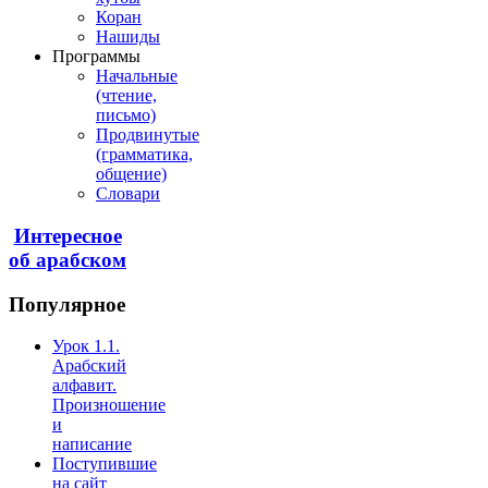
Коран
Нашиды
Программы
Начальные
(чтение,
письмо)
Продвинутые
(грамматика,
общение)
Словари
Интересное
об арабском
Популярное
Урок 1.1.
Арабский
алфавит.
Произношение
и
написание
Поступившие
на сайт