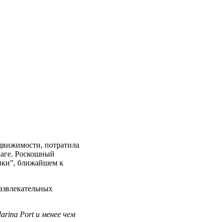
едвижимости, потратила
лаге. Роскошный
ики”, ближайшем к
развлекательных
rina Port и менее чем