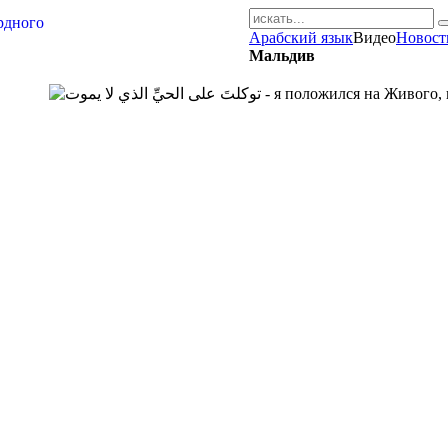
Арабский язык
Видео
Новост
AR-RU.RU
Мальдив
сайт арабского языка