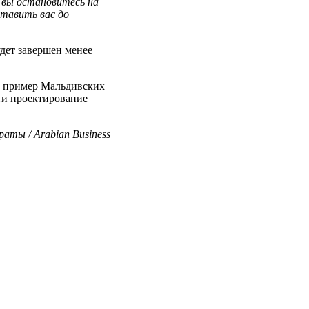
и вы остановитесь на
тавить вас до
удет завершен менее
ел пример Мальдивских
сти проектирование
аты / Arabian Business