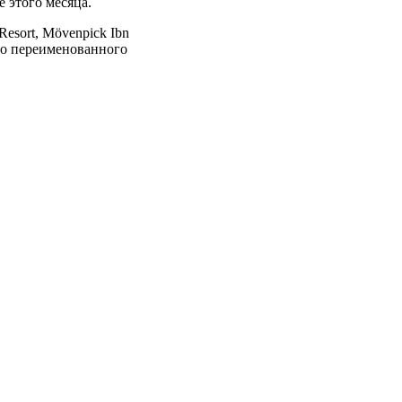
е этого месяца.
Resort, Mövenpick Ibn
вно переименованного