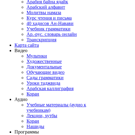
Арабия байна ядайк
Арабский алфавит
Молитвы намаза
Курс чтения и письма
40 хадисов Ан-Навави
Учебник грамматики
Ар.-рус. словарь онлайн
Транскрипция
Карта сайта
Видео
Мультики
Художественные
Документальные
Обучающие видео
Сады грамматики
Уроки таджвида
Арабская каллиграфия
Коран
Аудио
Учебные материалы (аудио к
учебникам)
Лекции, хутбы
Коран
Нашиды
Программы