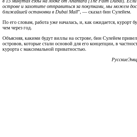
в 15 минутах езды на лодке от Anantara [The Palm Dubai]. Есл
острове и захотите отправиться за покупками, мы можем дос
ближайшей остановки в Dubai Mall
”, — сказал бин Сулейем.
По его словам, работа уже началась, и, как ожидается, курорт б
чем через год.
Объясняя, какими будут виллы на острове, бин Сулейем прив
островов, которые стали основой для его концепции, в частно
курорта с максимальной приватностью.
РусскиеЭмир