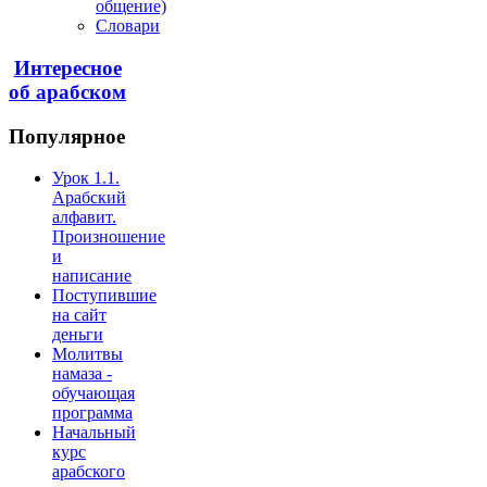
общение)
Словари
Интересное
об арабском
Популярное
Урок 1.1.
Арабский
алфавит.
Произношение
и
написание
Поступившие
на сайт
деньги
Молитвы
намаза -
обучающая
программа
Начальный
курс
арабского