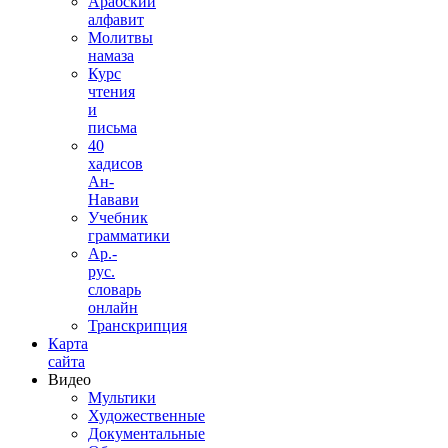
Арабский
алфавит
Молитвы
намаза
Курс
чтения
и
письма
40
хадисов
Ан-
Навави
Учебник
грамматики
Ар.-
рус.
словарь
онлайн
Транскрипция
Карта
сайта
Видео
Мультики
Художественные
Документальные