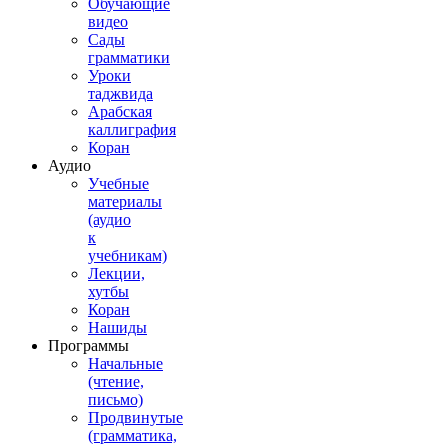
Обучающие
видео
Сады
грамматики
Уроки
таджвида
Арабская
каллиграфия
Коран
Аудио
Учебные
материалы
(аудио
к
учебникам)
Лекции,
хутбы
Коран
Нашиды
Программы
Начальные
(чтение,
письмо)
Продвинутые
(грамматика,