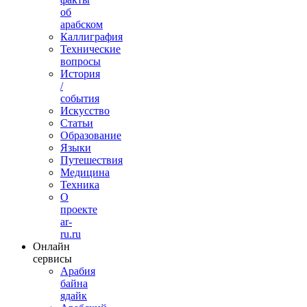
об
арабском
Каллиграфия
Технические
вопросы
История
/
события
Искусство
Статьи
Образование
Языки
Путешествия
Медицина
Техника
О
проекте
ar-
ru.ru
Онлайн
сервисы
Арабия
байна
ядайк