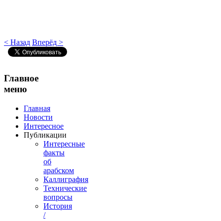
< Назад
Вперёд >
Главное
меню
Главная
Новости
Интересное
Публикации
Интересные
факты
об
арабском
Каллиграфия
Технические
вопросы
История
/