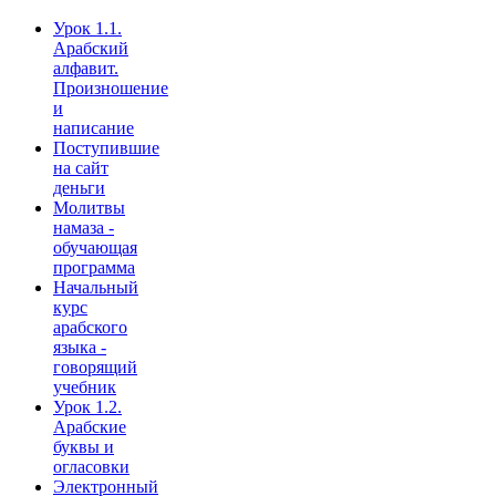
Урок 1.1.
Арабский
алфавит.
Произношение
и
написание
Поступившие
на сайт
деньги
Молитвы
намаза -
обучающая
программа
Начальный
курс
арабского
языка -
говорящий
учебник
Урок 1.2.
Арабские
буквы и
огласовки
Электронный