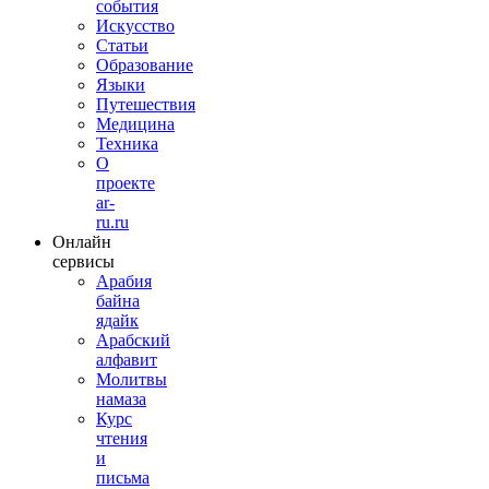
события
Искусство
Статьи
Образование
Языки
Путешествия
Медицина
Техника
О
проекте
ar-
ru.ru
Онлайн
сервисы
Арабия
байна
ядайк
Арабский
алфавит
Молитвы
намаза
Курс
чтения
и
письма