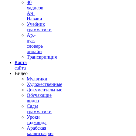
40
хадисов
Ан-
Навави
Учебник
грамматики
Ар.-
рус.
словарь
онлайн
Транскрипция
Карта
сайта
Видео
Мультики
Художественные
Документальные
Обучающие
видео
Сады
грамматики
Уроки
таджвида
Арабская
каллиграфия