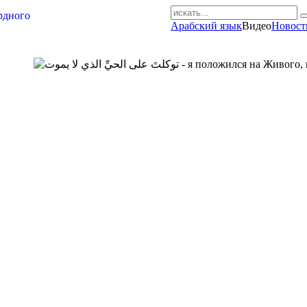
Арабский язык
Видео
Новост
AR-RU.RU
сайт арабского языка