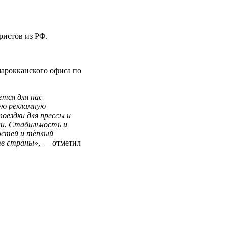
ристов из РФ.
марокканского офиса по
ется для нас
ую рекламную
оездки для прессы и
ии. Стабильность и
остей и тёплый
тв страны
», — отметил