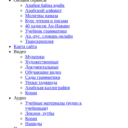
Онлайн сервисы
Арабия байна ядайк
Арабский алфавит
Молитвы намаза
Курс чтения и письма
40 хадисов Ан-Навави
Учебник грамматики
Ар.-рус. словарь онлайн
Транскрипция
Карта сайта
Видео
Мультики
Художественные
Документальные
Обучающие видео
Сады грамматики
Уроки таджвида
Арабская каллиграфия
Коран
Аудио
Учебные материалы (аудио к
учебникам)
Лекции, хутбы
Коран
Нашиды