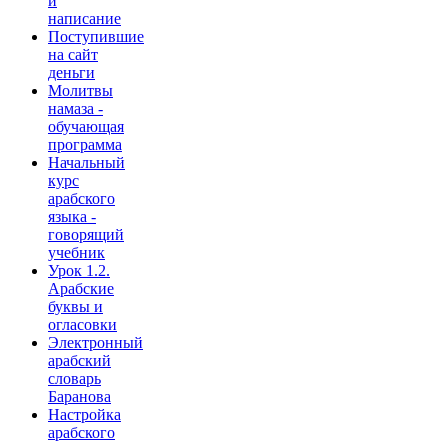
и
написание
Поступившие
на сайт
деньги
Молитвы
намаза -
обучающая
программа
Начальный
курс
арабского
языка -
говорящий
учебник
Урок 1.2.
Арабские
буквы и
огласовки
Электронный
арабский
словарь
Баранова
Настройка
арабского