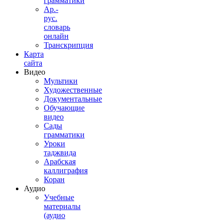
грамматики
Ар.-
рус.
словарь
онлайн
Транскрипция
Карта
сайта
Видео
Мультики
Художественные
Документальные
Обучающие
видео
Сады
грамматики
Уроки
таджвида
Арабская
каллиграфия
Коран
Аудио
Учебные
материалы
(аудио