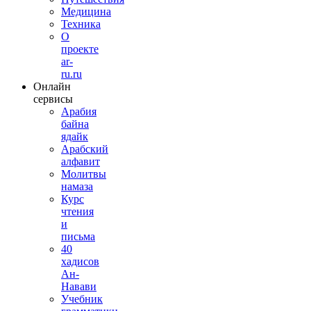
Медицина
Техника
О
проекте
ar-
ru.ru
Онлайн
сервисы
Арабия
байна
ядайк
Арабский
алфавит
Молитвы
намаза
Курс
чтения
и
письма
40
хадисов
Ан-
Навави
Учебник