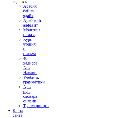
сервисы
Арабия
байна
ядайк
Арабский
алфавит
Молитвы
намаза
Курс
чтения
и
письма
40
хадисов
Ан-
Навави
Учебник
грамматики
Ар.-
рус.
словарь
онлайн
Транскрипция
Карта
сайта