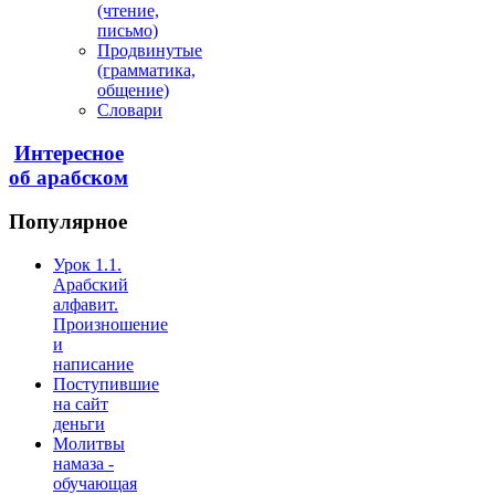
(чтение,
письмо)
Продвинутые
(грамматика,
общение)
Словари
Интересное
об арабском
Популярное
Урок 1.1.
Арабский
алфавит.
Произношение
и
написание
Поступившие
на сайт
деньги
Молитвы
намаза -
обучающая