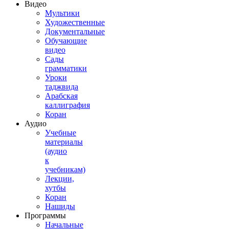
Видео
Мультики
Художественные
Документальные
Обучающие
видео
Сады
грамматики
Уроки
таджвида
Арабская
каллиграфия
Коран
Аудио
Учебные
материалы
(аудио
к
учебникам)
Лекции,
хутбы
Коран
Нашиды
Программы
Начальные