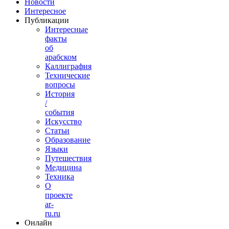
Новости
Интересное
Публикации
Интересные
факты
об
арабском
Каллиграфия
Технические
вопросы
История
/
события
Искусство
Статьи
Образование
Языки
Путешествия
Медицина
Техника
О
проекте
ar-
ru.ru
Онлайн