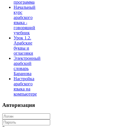
программа
Начальный
курс
арабского
языка -
говорящий
учебник
Урок 1.2.
Арабские
буквы и
огласовки
Электронный
арабский
словарь
Баранова
Настройка
арабского
языка на
компьютере
Авторизация