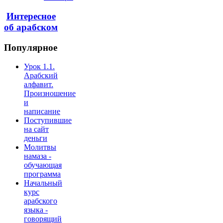
Интересное
об арабском
Популярное
Урок 1.1.
Арабский
алфавит.
Произношение
и
написание
Поступившие
на сайт
деньги
Молитвы
намаза -
обучающая
программа
Начальный
курс
арабского
языка -
говорящий