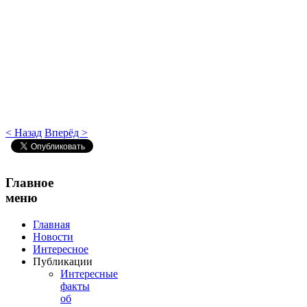
< Назад
Вперёд >
Главное
меню
Главная
Новости
Интересное
Публикации
Интересные
факты
об