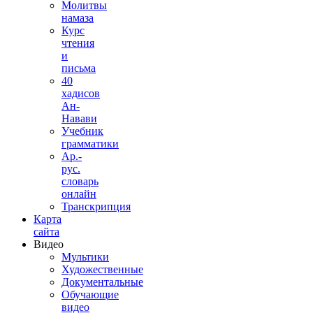
Молитвы
намаза
Курс
чтения
и
письма
40
хадисов
Ан-
Навави
Учебник
грамматики
Ар.-
рус.
словарь
онлайн
Транскрипция
Карта
сайта
Видео
Мультики
Художественные
Документальные
Обучающие
видео