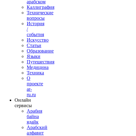
арабском
Каллиграфия
Технические
вопросы
История
/
события
Искусство
Статьи
Образование
Языки
Путешествия
Медицина
Техника
О
проекте
ar-
ru.ru
Онлайн
сервисы
Арабия
байна
ядайк
Арабский
алфавит