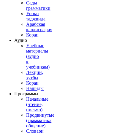
Сады
грамматики
Уроки
таджвида
Арабская
каллиграфия
Коран
Аудио
Учебные
материалы
(аудио
к
учебникам)
Лекции,
хутбы
Коран
Нашиды
Программы
Начальные
(чтение,
письмо)
Продвинутые
(грамматика,
общение)
Словари