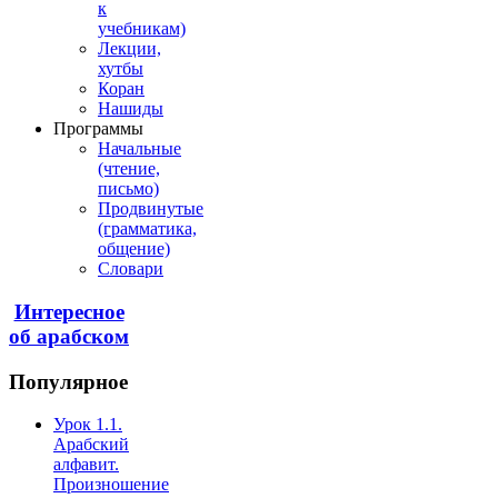
к
учебникам)
Лекции,
хутбы
Коран
Нашиды
Программы
Начальные
(чтение,
письмо)
Продвинутые
(грамматика,
общение)
Словари
Интересное
об арабском
Популярное
Урок 1.1.
Арабский
алфавит.
Произношение