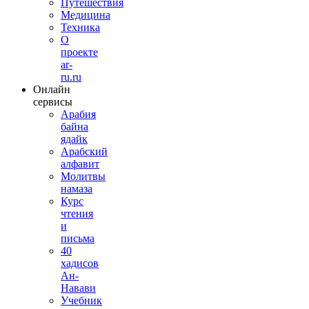
Путешествия
Медицина
Техника
О
проекте
ar-
ru.ru
Онлайн
сервисы
Арабия
байна
ядайк
Арабский
алфавит
Молитвы
намаза
Курс
чтения
и
письма
40
хадисов
Ан-
Навави
Учебник