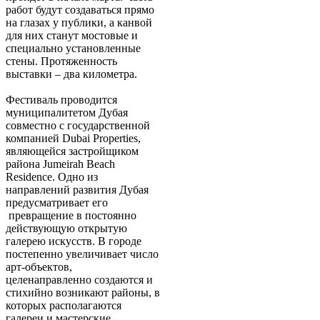
работ будут создаваться прямо
на глазах у публики, а канвой
для них станут мостовые и
специально установленные
стены. Протяженность
выставки – два километра.
Фестиваль проводится
муниципалитетом Дубая
совместно с государственной
компанией Dubai Properties,
являющейся застройщиком
района Jumeirah Beach
Residence. Одно из
направлений развития Дубая
предусматривает его
превращение в постоянно
действующую открытую
галерею искусств. В городе
постепенно увеличивает число
арт-объектов,
целенаправленно создаются и
стихийно возникают районы, в
которых располагаются
галереи и мастерские