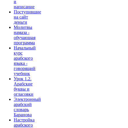
и
написание
Поступившие
на сайт
деньги
Молитвы
намаза -
обучающая
программа
Начальный
курс
арабского
языка -
говорящий
учебник
Урок 1.2.
Арабские
буквы и
огласовки
Электронный
арабский
словарь
Баранова
Настройка
арабского