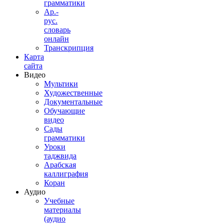
грамматики
Ар.-
рус.
словарь
онлайн
Транскрипция
Карта
сайта
Видео
Мультики
Художественные
Документальные
Обучающие
видео
Сады
грамматики
Уроки
таджвида
Арабская
каллиграфия
Коран
Аудио
Учебные
материалы
(аудио