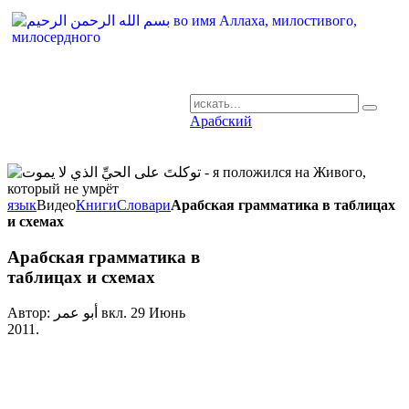
Арабский
AR-RU.RU
сайт арабского языка
язык
Видео
Книги
Словари
Арабская грамматика в таблицах
и схемах
Арабская грамматика в
таблицах и схемах
Автор: أبو عمر вкл.
29 Июнь
2011
.