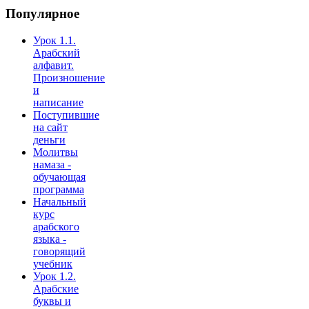
Популярное
Урок 1.1.
Арабский
алфавит.
Произношение
и
написание
Поступившие
на сайт
деньги
Молитвы
намаза -
обучающая
программа
Начальный
курс
арабского
языка -
говорящий
учебник
Урок 1.2.
Арабские
буквы и