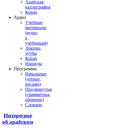
Арабская
каллиграфия
Коран
Аудио
Учебные
материалы
(аудио
к
учебникам)
Лекции,
хутбы
Коран
Нашиды
Программы
Начальные
(чтение,
письмо)
Продвинутые
(грамматика,
общение)
Словари
Интересное
об арабском