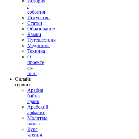
История
/
события
Искусство
Статьи
Образование
Языки
Путешествия
Медицина
Техника
О
проекте
ar-
ru.ru
Онлайн
сервисы
Арабия
байна
ядайк
Арабский
алфавит
Молитвы
намаза
Курс
чтения