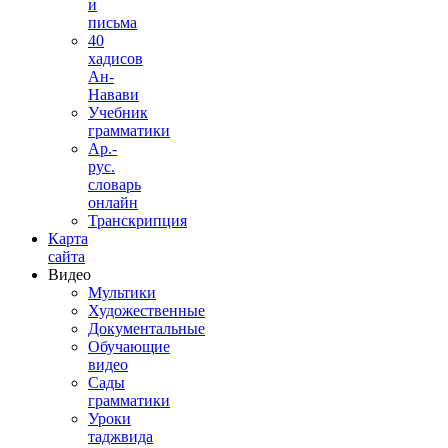
и
письма
40
хадисов
Ан-
Навави
Учебник
грамматики
Ар.-
рус.
словарь
онлайн
Транскрипция
Карта
сайта
Видео
Мультики
Художественные
Документальные
Обучающие
видео
Сады
грамматики
Уроки
таджвида