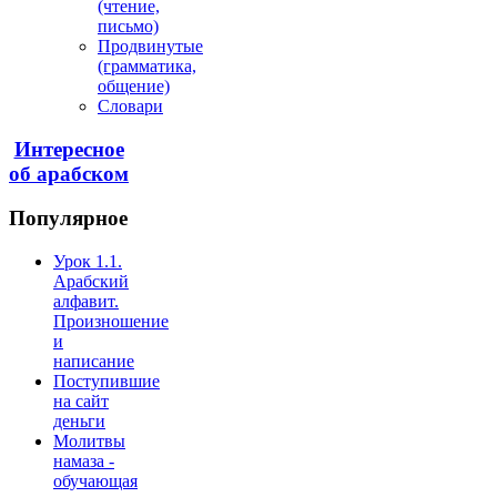
(чтение,
письмо)
Продвинутые
(грамматика,
общение)
Словари
Интересное
об арабском
Популярное
Урок 1.1.
Арабский
алфавит.
Произношение
и
написание
Поступившие
на сайт
деньги
Молитвы
намаза -
обучающая