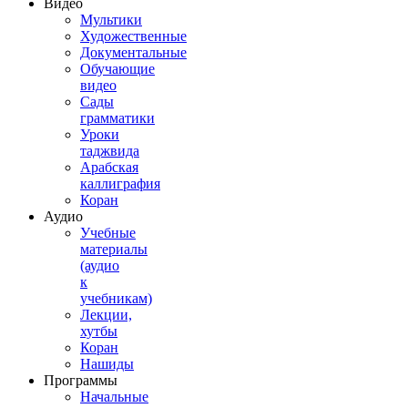
Видео
Мультики
Художественные
Документальные
Обучающие
видео
Сады
грамматики
Уроки
таджвида
Арабская
каллиграфия
Коран
Аудио
Учебные
материалы
(аудио
к
учебникам)
Лекции,
хутбы
Коран
Нашиды
Программы
Начальные