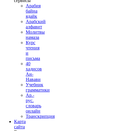
сервисы
Арабия
байна
ядайк
Арабский
алфавит
Молитвы
намаза
Курс
чтения
и
письма
40
хадисов
Ан-
Навави
Учебник
грамматики
Ар.-
рус.
словарь
онлайн
Транскрипция
Карта
сайта