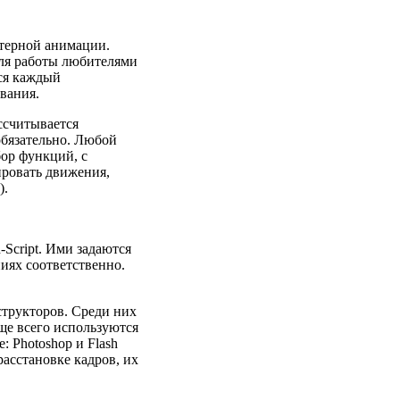
терной анимации.
ля работы любителями
ся каждый
вания.
ссчитывается
обязательно. Любой
ор функций, с
ровать движения,
).
Script. Ими задаются
иях соответственно.
трукторов. Среди них
аще всего используются
: Photoshop и Flash
расстановке кадров, их