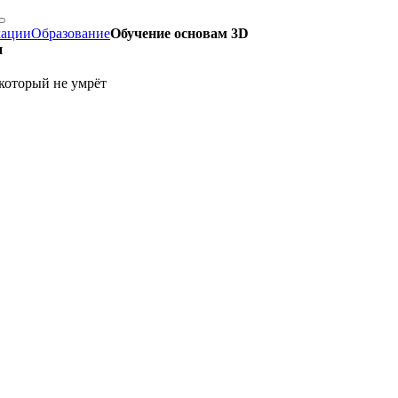
кации
Образование
Обучение основам 3D
и