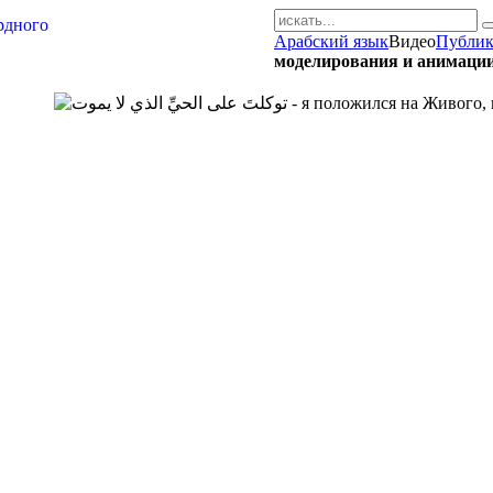
Арабский язык
Видео
Публи
AR-RU.RU
моделирования и анимаци
сайт арабского языка