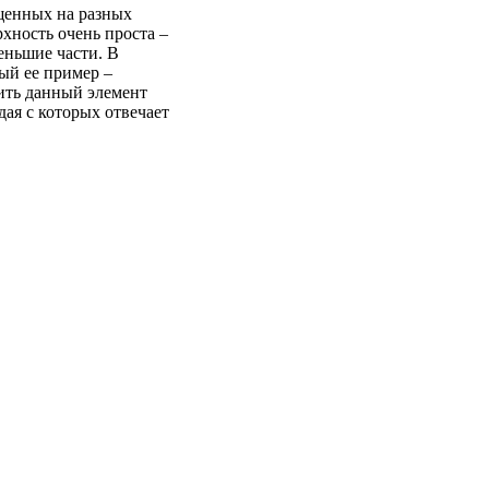
ещенных на разных
хность очень проста –
еньшие части. В
ый ее пример –
ить данный элемент
ая с которых отвечает