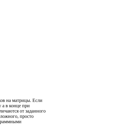
ов на матрицы. Если
 а в конце при
личаются от заданного
сложного, просто
ограммными