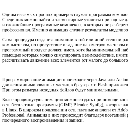
Одним из самых простых примеров служат программы компью
Среди них можно найти и элементарные утилиты пригодные д
и сложнейшие программные комплексы, в которых не разберет
профессионал. Именно анимация служит результатом моделиро
Сама процедура создания анимации в той или иной степени ра
компьютером, но присутствие и задание параметров мастером 
программный продукт должен иметь хотя бы минимальный наб
помощью которых можно симулировать взаимодействие, имити
рассчитывать движение всех элементов (от малого до большого
Программирование анимации происходит через Java или Action-
движения анимированных частиц в браузерах и Flash приложен
При этом размеры исходных файлов будут минимальными.
Более продвинутую анимацию можно создать при помощи конс
есть бесплатные программы (GIMP, Blender, Synfig), которые ч
в Linux. В широком пользовании есть платные аналоги от Adobe
Professional. Анимация в них происходит благодаря поэтапной 
поочередного воспроизведения и записи.