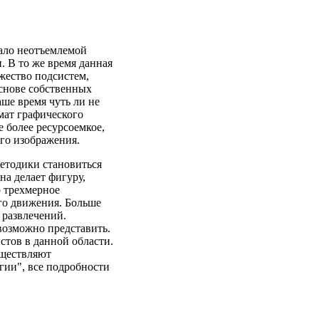
ало неотъемлемой
 В то же время данная
жество подсистем,
основе собственных
аше время чуть ли не
ат графического
е более ресурсоемкое,
го изображения.
методики становиться
на делает фигуру,
о трехмерное
го движения. Больше
 развлечений.
возможно представить.
стов в данной области.
уществляют
ии", все подробности