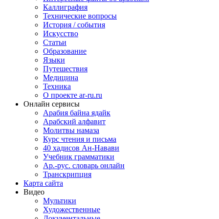
Каллиграфия
Технические вопросы
История / события
Искусство
Статьи
Образование
Языки
Путешествия
Медицина
Техника
О проекте ar-ru.ru
Онлайн сервисы
Арабия байна ядайк
Арабский алфавит
Молитвы намаза
Курс чтения и письма
40 хадисов Ан-Навави
Учебник грамматики
Ар.-рус. словарь онлайн
Транскрипция
Карта сайта
Видео
Мультики
Художественные
Документальные