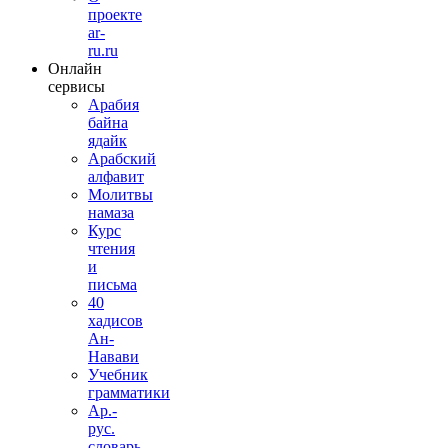
проекте
ar-
ru.ru
Онлайн
сервисы
Арабия
байна
ядайк
Арабский
алфавит
Молитвы
намаза
Курс
чтения
и
письма
40
хадисов
Ан-
Навави
Учебник
грамматики
Ар.-
рус.
словарь