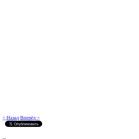
< Назад
Вперёд >