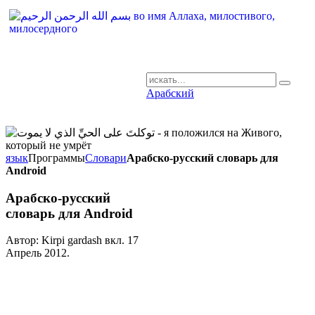
Арабский
AR-RU.RU
сайт арабского языка
язык
Программы
Словари
Арабско-русский словарь для
Android
Арабско-русский
словарь для Android
Автор: Kirpi gardash вкл.
17
Апрель 2012
.