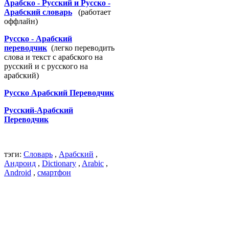
Арабско - Русский и Русско -
Арабский словарь
(работает
оффлайн)
Русско - Арабский
переводчик
(легко переводить
слова и текст с арабского на
русский и с русского на
арабский)
Русско Арабский Переводчик
Русский-Арабский
Переводчик
тэги:
Словарь
,
Арабский
,
Андроид
,
Dictionary
,
Arabic
,
Android
,
смартфон