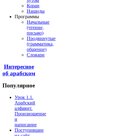
хутбы
Коран
Нашиды
Программы
Начальные
(чтение,
письмо)
Продвинутые
(грамматика,
общение)
Словари
Интересное
об арабском
Популярное
Урок 1.1.
Арабский
алфавит.
Произношение
и
написание
Поступившие
на сайт