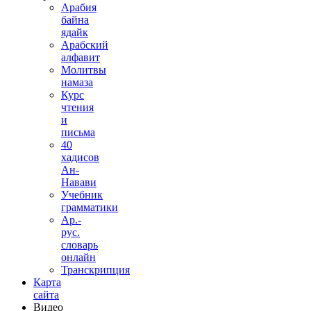
Арабия
байна
ядайк
Арабский
алфавит
Молитвы
намаза
Курс
чтения
и
письма
40
хадисов
Ан-
Навави
Учебник
грамматики
Ар.-
рус.
словарь
онлайн
Транскрипция
Карта
сайта
Видео