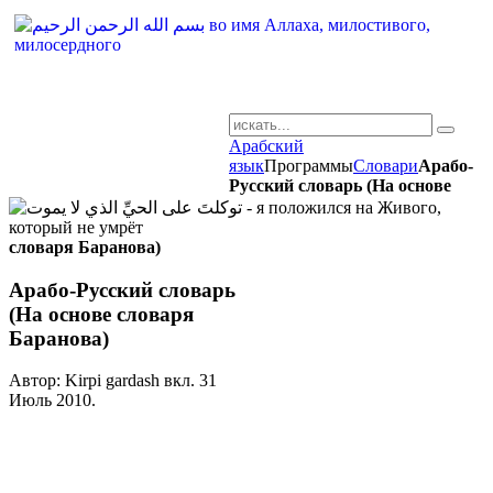
Арабский
AR-RU.RU
язык
Программы
Словари
Арабо-
Русский словарь (На основе
сайт арабского языка
словаря Баранова)
Арабо-Русский словарь
(На основе словаря
Баранова)
Автор: Kirpi gardash вкл.
31
Июль 2010
.