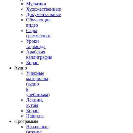
Мультики
Художественные
Документальные
Обучающие
видео
Сады
грамматики
Уроки
таджвида
Арабская
каллиграфия
Коран
Аудио
Учебные
материалы
(аудио
к
учебникам)
Лекции,
хутбы
Коран
Нашиды
Программы
Начальные
(чтение,