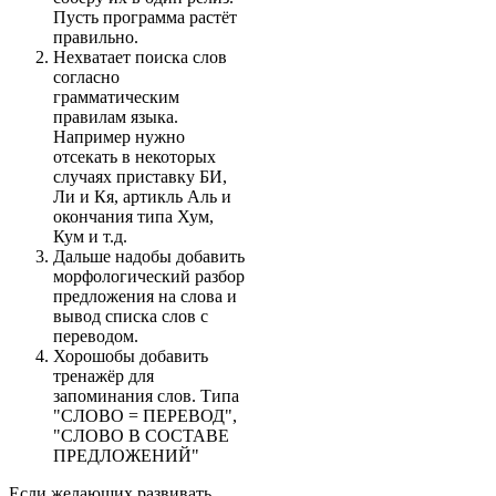
Пусть программа растёт
правильно.
Нехватает поиска слов
согласно
грамматическим
правилам языка.
Например нужно
отсекать в некоторых
случаях приставку БИ,
Ли и Кя, артикль Аль и
окончания типа Хум,
Кум и т.д.
Дальше надобы добавить
морфологический разбор
предложения на слова и
вывод списка слов с
переводом.
Хорошобы добавить
тренажёр для
запоминания слов. Типа
"СЛОВО = ПЕРЕВОД",
"СЛОВО В СОСТАВЕ
ПРЕДЛОЖЕНИЙ"
Если желающих развивать