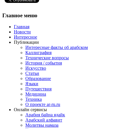
Главное
меню
Главная
Новости
Интересное
Публикации
Интересные факты об арабском
Каллиграфия
Технические вопросы
История / события
Искусство
Статьи
Образование
Языки
Путешествия
Медицина
Техника
О проекте ar-ru.ru
Онлайн сервисы
Арабия байна ядайк
Арабский алфавит
Молитвы намаза