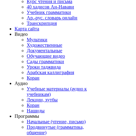
Курс чтения и письма
40 хадисов Ан-Навави
Учебник грамматики
Ар.-рус. словарь онлайн
Транскрипция
Карта сайта
Видео
Мультики
Художественные
Документальные
Обучающие видео
Сады грамматики
Уроки таджвида
Арабская каллиграфия
Коран
Аудио
Учебные материалы (аудио к
учебникам)
Лекции, хутбы
Коран
Нашиды
Программы
Начальные (чтение, письмо)
Продвинутые (грамматика,
общение)