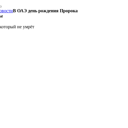
овости
В ОАЭ день рождения Пророка
ды