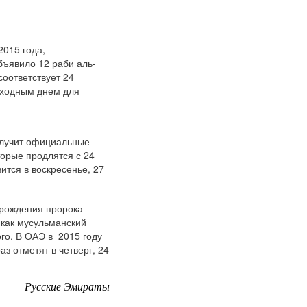
2015 года,
бъявило 12 раби аль-
соответствует 24
ыходным днем для
олучит официальные
орые продлятся с 24
ится в воскресенье, 27
 рождения пророка
к как мусульманский
ого. В ОАЭ в 2015 году
з отметят в четверг, 24
Русские Эмираты