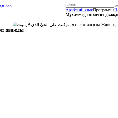
Арабский язык
Программы
Н
AR-RU.RU
Мухаммеда отметят дваж
сайт арабского языка
ят дважды