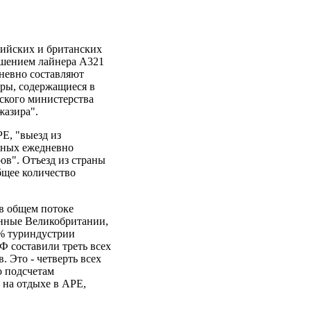
сийских и британских
ушением лайнера А321
невно составляют
фры, содержащиеся в
ского министерства
жазира".
Е, "выезд из
нных ежедневно
ов". Отъезд из страны
бщее количество
в общем потоке
анные Великобритании,
% туриндустрии
РФ составили треть всех
 Это - четверть всех
о подсчетам
 на отдыхе в АРЕ,