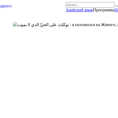
Арабский язык
Программы
Н
AR-RU.RU
сайт арабского языка