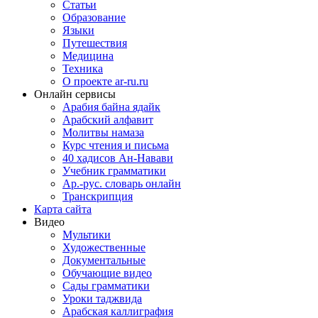
Статьи
Образование
Языки
Путешествия
Медицина
Техника
О проекте ar-ru.ru
Онлайн сервисы
Арабия байна ядайк
Арабский алфавит
Молитвы намаза
Курс чтения и письма
40 хадисов Ан-Навави
Учебник грамматики
Ар.-рус. словарь онлайн
Транскрипция
Карта сайта
Видео
Мультики
Художественные
Документальные
Обучающие видео
Сады грамматики
Уроки таджвида
Арабская каллиграфия