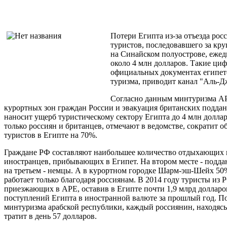
Потери Египта из-за отъезда рос
туристов, последовавшего за кр
на Синайском полуострове, ежед
около 4 млн долларов. Такие ци
официальных документах египет
туризма, приводит канал "Аль-Д
Согласно данным минтуризма АР
курортных зон граждан России и эвакуация британских подда
наносит ущерб туристическому сектору Египта до 4 млн доллар
только россиян и британцев, отмечают в ведомстве, сократит о
туристов в Египте на 70%.
Граждане РФ составляют наибольшее количество отдыхающих 
иностранцев, прибывающих в Египет. На втором месте - подд
на третьем - немцы. А в курортном городке Шарм-эш-Шейх 50
работает только благодаря россиянам. В 2014 году туристы из 
приезжающих в АРЕ, оставив в Египте почти 1,9 млрд долларов.
поступлений Египта в иностранной валюте за прошлый год. П
минтуризма арабской республики, каждый россиянин, находясь
тратит в день 57 долларов.