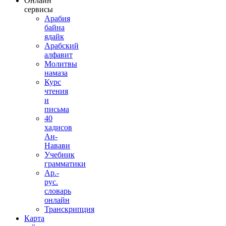
Онлайн
сервисы
Арабия
байна
ядайк
Арабский
алфавит
Молитвы
намаза
Курс
чтения
и
письма
40
хадисов
Ан-
Навави
Учебник
грамматики
Ар.-
рус.
словарь
онлайн
Транскрипция
Карта