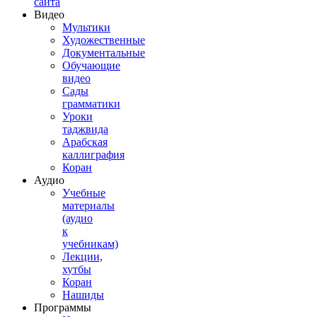
сайта
Видео
Мультики
Художественные
Документальные
Обучающие
видео
Сады
грамматики
Уроки
таджвида
Арабская
каллиграфия
Коран
Аудио
Учебные
материалы
(аудио
к
учебникам)
Лекции,
хутбы
Коран
Нашиды
Программы