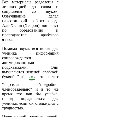
Все материалы разделены с
детализацией до слова и
сопряжены со звуком.
Озвучивание делал
палестинский араб из города
Аль-Халил (Хеврон), лингвист
по образованию и
преподаватель арабского
языка.
Помимо звука, вся новая для
ученика информация
сопровождается
анимированными
подсказсками. Они
вызываются зеленой арабской
буквой "та",
что значит
"тафсилан" - "подробно,
членораздельно" и в то же
время это как бы улыбка,
повод порадоваться для
ученика, если он столкнулся с
трудностью.
Начинающий ученик порой,