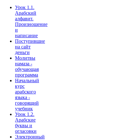
Урок 1.1.
Арабский
алфавит.
Произношение
и
написание
Поступившие
на сайт
деньги
Молитвы
намаза -
обучающая
программа
Начальный
курс
арабского
языка -
говорящий
учебник
Урок 1.2.
Арабские
буквы и
огласовки
Электронный