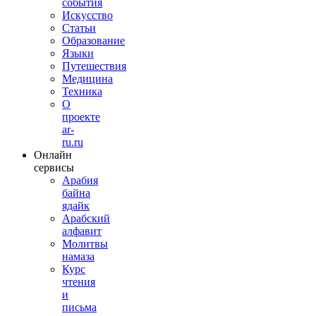
события
Искусство
Статьи
Образование
Языки
Путешествия
Медицина
Техника
О
проекте
ar-
ru.ru
Онлайн
сервисы
Арабия
байна
ядайк
Арабский
алфавит
Молитвы
намаза
Курс
чтения
и
письма