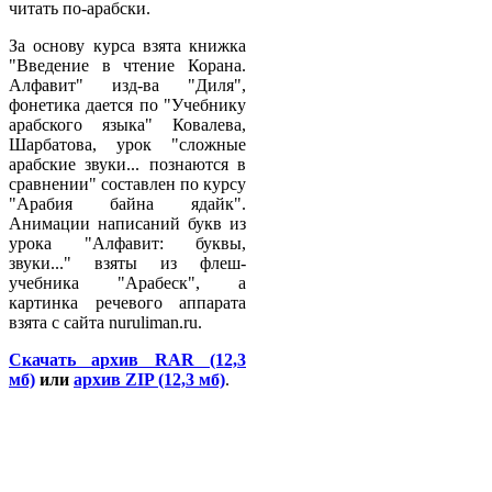
читать по-арабски.
За основу курса взята книжка
"Введение в чтение Корана.
Алфавит" изд-ва "Диля",
фонетика дается по "Учебнику
арабского языка" Ковалева,
Шарбатова, урок "сложные
арабские звуки... познаются в
сравнении" составлен по курсу
"Арабия байна ядайк".
Анимации написаний букв из
урока "Алфавит: буквы,
звуки..." взяты из флеш-
учебника "Арабеск", а
картинка речевого аппарата
взята с сайта nuruliman.ru.
Скачать архив RAR (12,3
мб)
или
архив ZIP (12,3 мб)
.