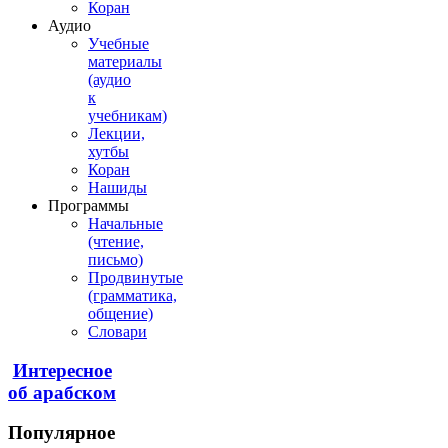
Коран
Аудио
Учебные
материалы
(аудио
к
учебникам)
Лекции,
хутбы
Коран
Нашиды
Программы
Начальные
(чтение,
письмо)
Продвинутые
(грамматика,
общение)
Словари
Интересное
об арабском
Популярное