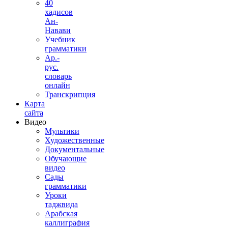
40
хадисов
Ан-
Навави
Учебник
грамматики
Ар.-
рус.
словарь
онлайн
Транскрипция
Карта
сайта
Видео
Мультики
Художественные
Документальные
Обучающие
видео
Сады
грамматики
Уроки
таджвида
Арабская
каллиграфия