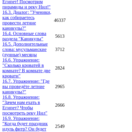
Египет! Посмотрим
пирамиды и реку Нил!"
16.3. Диалог: "Ученики,
как собираетесь
46337
провести летние
каникулы?"
16.4. Основные слова
5613
раздела "Каникулы"
16.5. Дополнительные
слова: мусульманские
3712
(лунные) месяцы
16.6. Упражнение:
"Сколько кроватей в
2824
комнате? В комнате две
кровати"
16.7. Упражнение: "Где
вы проведёте летние
2965
каникулы?"
16.8. Упражнение:
"Зачем нам ехать в
2666
Египет? Чтобы
посмотреть реку Нил"
16.9. Упражнение:
"Когда будет праздник
2549
идуль фитр? Он будет