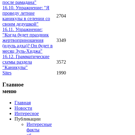
после рамадана"
16.10. Упражнение: "Я
проведу летние
2704
каникулы в селении со
своим дедушкой"
16.11. Упражнение:
"Когда будет праздник
жертвоприношения
3349
(идуль адха)? Он будет в
месяц Зуль-Хиджа"
16.12. Грамматические
схемы раздела
3572
"Каникулы"
Sites
1990
Главное
меню
Главная
Новости
Интересное
Публикации
Интересные
факты