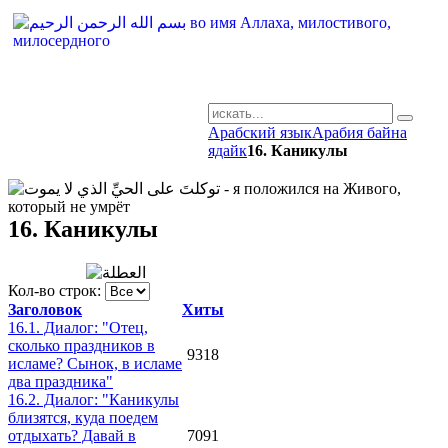
Арабский язык
Арабия байна
AR-RU.RU
ядайк
16. Каникулы
сайт арабского языка
16. Каникулы
Кол-во строк:
Заголовок
Хиты
16.1. Диалог: "Отец,
сколько праздников в
9318
исламе? Сынок, в исламе
два праздника"
16.2. Диалог: "Каникулы
близятся, куда поедем
отдыхать? Давай в
7091