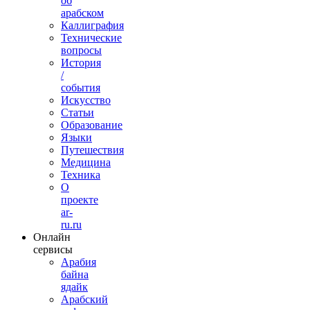
об
арабском
Каллиграфия
Технические
вопросы
История
/
события
Искусство
Статьи
Образование
Языки
Путешествия
Медицина
Техника
О
проекте
ar-
ru.ru
Онлайн
сервисы
Арабия
байна
ядайк
Арабский