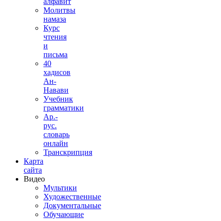
алфавит
Молитвы
намаза
Курс
чтения
и
письма
40
хадисов
Ан-
Навави
Учебник
грамматики
Ар.-
рус.
словарь
онлайн
Транскрипция
Карта
сайта
Видео
Мультики
Художественные
Документальные
Обучающие