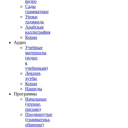
видео
Сады
грамматики
Уроки
таджвида
Арабская
каллиграфия
Коран
Аудио
Учебные
материалы
(аудио
к
учебникам)
Лекции,
хутбы
Коран
Нашиды
Программы
Начальные
(чтение,
письмо)
Продвинутые
(грамматика,
общение)