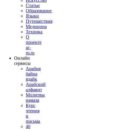
Искусство
Статьи
Образование
Языки
Путешествия
Медицина
Техника
О
проекте
ar-
ru.ru
Онлайн
сервисы
Арабия
байна
ядайк
Арабский
алфавит
Молитвы
намаза
Курс
чтения
и
письма
40