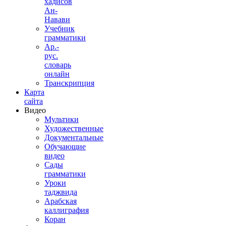
хадисов
Ан-
Навави
Учебник
грамматики
Ар.-
рус.
словарь
онлайн
Транскрипция
Карта
сайта
Видео
Мультики
Художественные
Документальные
Обучающие
видео
Сады
грамматики
Уроки
таджвида
Арабская
каллиграфия
Коран