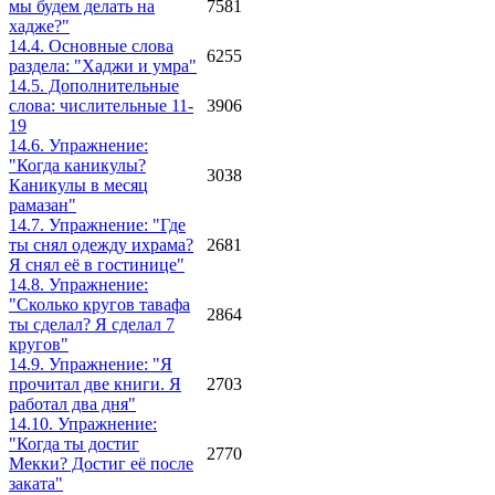
мы будем делать на
7581
хадже?"
14.4. Основные слова
6255
раздела: "Хаджи и умра"
14.5. Дополнительные
слова: числительные 11-
3906
19
14.6. Упражнение:
"Когда каникулы?
3038
Каникулы в месяц
рамазан"
14.7. Упражнение: "Где
ты снял одежду ихрама?
2681
Я снял её в гостинице"
14.8. Упражнение:
"Сколько кругов тавафа
2864
ты сделал? Я сделал 7
кругов"
14.9. Упражнение: "Я
прочитал две книги. Я
2703
работал два дня"
14.10. Упражнение:
"Когда ты достиг
2770
Мекки? Достиг её после
заката"