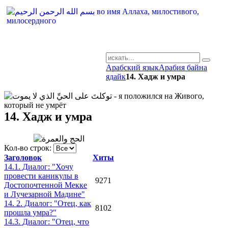
Арабский язык
Арабия байна
AR-RU.RU
ядайк
14. Хадж и умра
сайт арабского языка
14. Хадж и умра
Кол-во строк:
Заголовок
Хиты
14.1. Диалог: "Хочу
провести каникулы в
9271
Достопочтенной Мекке
и Лучезарной Мадине"
14. 2. Диалог: "Отец, как
8102
прошла умра?"
14.3. Диалог: "Отец, что