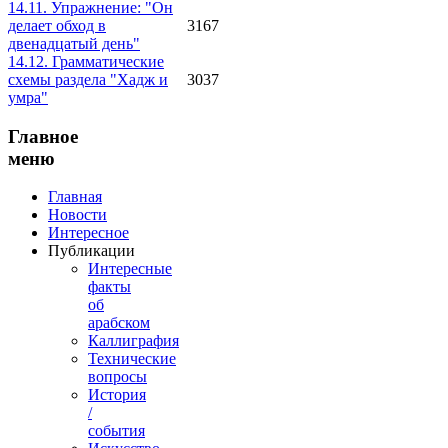
14.11. Упражнение: "Он
делает обход в
3167
двенадцатый день"
14.12. Грамматические
схемы раздела "Хадж и
3037
умра"
Главное
меню
Главная
Новости
Интересное
Публикации
Интересные
факты
об
арабском
Каллиграфия
Технические
вопросы
История
/
события