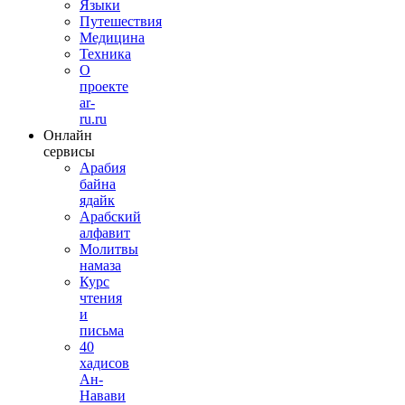
Языки
Путешествия
Медицина
Техника
О
проекте
ar-
ru.ru
Онлайн
сервисы
Арабия
байна
ядайк
Арабский
алфавит
Молитвы
намаза
Курс
чтения
и
письма
40
хадисов
Ан-
Навави