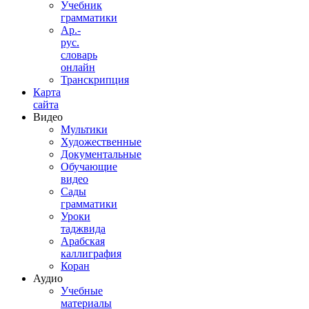
Учебник
грамматики
Ар.-
рус.
словарь
онлайн
Транскрипция
Карта
сайта
Видео
Мультики
Художественные
Документальные
Обучающие
видео
Сады
грамматики
Уроки
таджвида
Арабская
каллиграфия
Коран
Аудио
Учебные
материалы