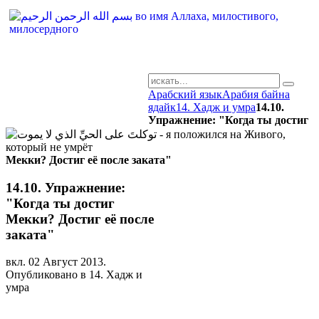
Арабский язык
Арабия байна
AR-RU.RU
ядайк
14. Хадж и умра
14.10.
Упражнение: "Когда ты достиг
сайт арабского языка
Мекки? Достиг её после заката"
14.10. Упражнение:
"Когда ты достиг
Мекки? Достиг её после
заката"
вкл.
02 Август 2013
.
Опубликовано в 14. Хадж и
умра