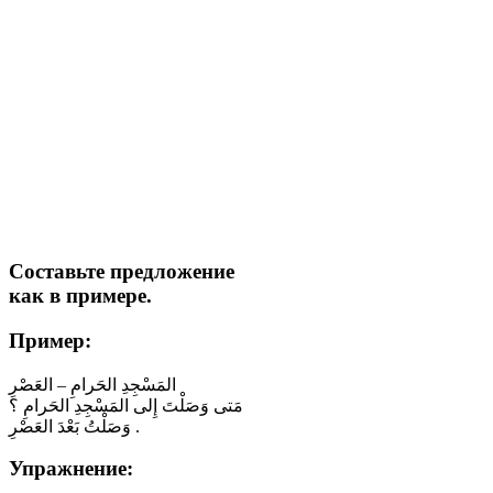
Составьте предложение
как в примере.
Пример:
المَسْجِدِ الحَرامِ – العَصْرِ
مَتى وَصَلْتَ إِلى المَسْجِدِ الحَرامِ ؟
وَصَلْتُ بَعْدَ العَصْرِ .
Упражнение: