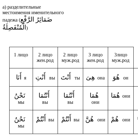
а) разделительные
местоимения именительного
ضَمَائِرُ الرَّفْعِ
падежа (
الْمُنْفَصِلَةُ
)
1 лицо
2 лицо
2 лицо
3 лицо
3лицо
жен.род
муж.род
жен.род
муж.род
هُوَ
هِىَ
أَنْتَ
أَنْتِ
أَنَا
я
вы
ты
она
он
هُمَا
هُمَا
أَنْتُمَا
أَنْتُمَا
نَحْنُ
они
мы
вы
вы
они
هُمْ
هُنَّ
أَنْتُمْ
أَنْتُمْ
نَحْنُ
вы
вы
они
они
мы