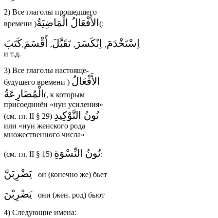
2) Все глаголы прошедшего
الأَفْعَالُ الْمَاضِيَةُ
времени
(
)
:
اِسْتَخْدَمَ
اِنْكَسَرَ
تَقَبَّلَ
أَقْسَمَ
كَتَبَ
,
,
,
,
и т.д.
3) Все глаголы настояще-
الأَفْعَالُ
будущего времени
(
الْمُضَارِعَةُ
)
, к которым
присоединён «нун усиления»
نُونُ التَّوْكِيدِ
(см. гл. II § 29)
или «нун женского рода
множественного числа»
نُونُ النِّسْوَةِ
(см. гл. II § 15)
:
يَضْرِبَنَّ
он (конечно же) бьет
يَضْرِبْنَ
они (жен. род) бьют
4) Следующие имена: