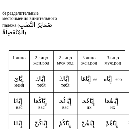
б) разделительные
местоимения винительного
ضَمَائِرُ النَّصْبِ
падежа (
الْمُنْفَصِلَةُ
)
1 лицо
2 лицо
2 лицо
3 лицо
3лицо
жен.род
муж.род
жен.род
муж.род
إِيَّاه
إِيَّاهَا
إِيَّاكَ
إِيَّاكِ
إِيَّايَ
ее
его
меня
тебя
тебя
إِيَّاهُمَا
إِيَّاهُمَا
إِيَّاكُمَا
إِيَّاكُمَا
إِيَّانَا
нас
вас
вас
их
их
إِيَّاهُمْ
إِيَّاهُنَّ
إِيَّاكُمْ
إِيَّاكُنَّ
إِيَّانَا