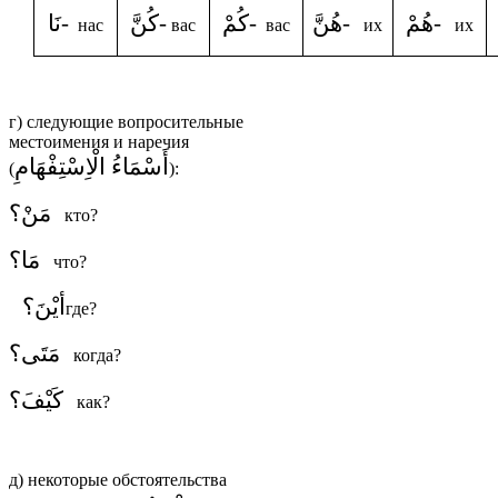
-هُمْ
-هُنَّ
-كُمْ
-كُنَّ
-نَا
нас
вас
вас
их
их
г) следующие вопросительные
местоимения и наречия
أَسْمَاءُ الْاِسْتِفْهَامِ
(
):
مَنْ؟
кто?
مَا؟
что?
أيْنَ؟
где?
مَتَى؟
когда?
كَيْفَ؟
как?
д) некоторые обстоятельства