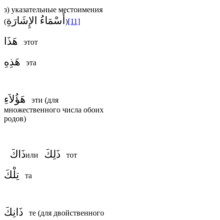
з) указательные местоимения
أَسْمَاءُ الإِشَارَةِ
(
)
[11]
هَذَا
этот
هَذِهِ
эта
هَؤُلاَءِ
эти (для
множественного числа обоих
родов)
ذَلِكَ
ذَاكَ
или
тот
تِلْكَ
та
ذَانِكَ
те (для двойственного