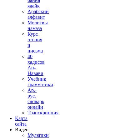
байна
ядайк
Арабский
алфавит
Молитвы
намаза
Курс
чтения
и
письма
40
хадисов
Ан-
Навави
Учебник
грамматики
Ар.-
рус.
словарь
онлайн
Транскрипция
Карта
сайта
Видео
Мультики