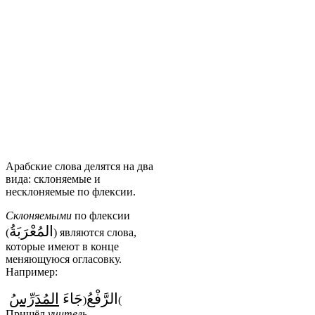
Арабские слова делятся на два
вида: склоняемые и
несклоняемые по флексии.
Склоняемыми
по флексии
المُعْرَبَةُ
(
) являются слова,
которые имеют в конце
меняющуюся огласовку.
Например:
الرَّفْعُ
جَاءَ
المُدَرِّسُ
(
)
Пришёл
учитель