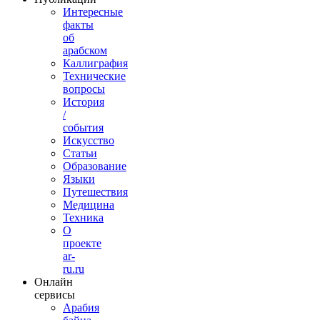
Интересные
факты
об
арабском
Каллиграфия
Технические
вопросы
История
/
события
Искусство
Статьи
Образование
Языки
Путешествия
Медицина
Техника
О
проекте
ar-
ru.ru
Онлайн
сервисы
Арабия