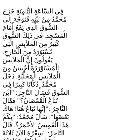
فِي السَّاعَةِ الثَّامِنَةِ خَرَجَ
مُحَمَّدٌ مِنْ بَيْتِهِ فَتَوَجَّهَ إِلَى
السُّوقِ الَّذِي يَقَعُ أَمَامَ
الْمَسْجِدِ. فِي ذَلِكَ السُّوقِ
كَثِيرٌ مِنَ الْمَلاَبِسِ الَّتِى
تُسْتَوْرَدُ مِنَ الْخَارِجِ.
يَقُولُونَ إِنَّ الْمَلاَبِسَ
الْمُسْتَوْرَدَةَ أَحْسَنُ مِنَ
الْمَلاَبِسِ الْمَحَلِّيَّةِ. دَخَلَ
مُحَمَّدٌ دُكَّانًا كَبِيرًا فِي
السُّوقِ فَسَأَلَ التَّاجِرَ: "أَيْنَ
تُبَاعُ الْقُمْصَانُ؟" فَقَالَ
التَّاجِرُ :"إنَّهَا تُبَاعُ هُنَا! هَاكَ
بَعْضَهَا". سَأَلَ مُحَمَّدٌ: "بِكَمْ
هَذَا الْقَمِيصُ الأَحْمَرُ؟ُ. قَالَ
التَّاجِرُ: "سِعْرُهُ الآنَ ثَلاَثَةَ