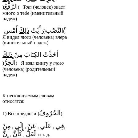
الرَّفْعُ
(
)
Тот
(человек) знает
много о тебе (именительный
падеж)
النَّصْب
رَأَيْتُ
ذَلِكَ
أَمْسِ
(
)
Я видел
того
(человека) вчера
(винительный падеж)
أخَذْتُ الكِتَابَ مِنْ
ذَلكَ
الْجَرُّ
(
)
Я взял книгу у
того
(человека) (родительный
падеж)
К несклоняемым словам
относятся:
الحُرُوفُ
1) Все предлоги
(
)
:
فِي
عَلَي
عَنْ
إِلَي
مِنْ
,
,
,
,
,
لَعَلَّ
كَأَنَّ
إِنَّ
,
,
и т. д.