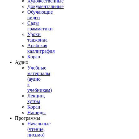
Художественные
Документальные
Обучающие
видео
Сады
грамматики
Уроки
таджвида
Арабская
каллиграфия
Коран
Аудио
Учебные
материалы
(аудио
к
учебникам)
Лекции,
хутбы
Коран
Нашиды
Программы
Начальные
(чтение,
письмо)