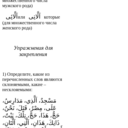
множественного числа
мужского рода)
اَلَّاتِى
اَلَّائِى
или
которые
(для множественного числа
женского рода)
Упражнения для
закрепления
1) Определите, какие из
перечисленных слов являются
склоняемыми, какие –
несклояемыми:
مَسْجِدٌ، اَلَّذِي، مَدَارِسُ،
عَلَى، مِصْرُ، قَتَلَ، نَحْنُ،
حَجٌّ، هَذَا، حَجَّ، تِلْكَ، بَيْتٌ،
ذَانِكَ، هَذَانِ، اَلَّتِي، اَلَّتَانِ،