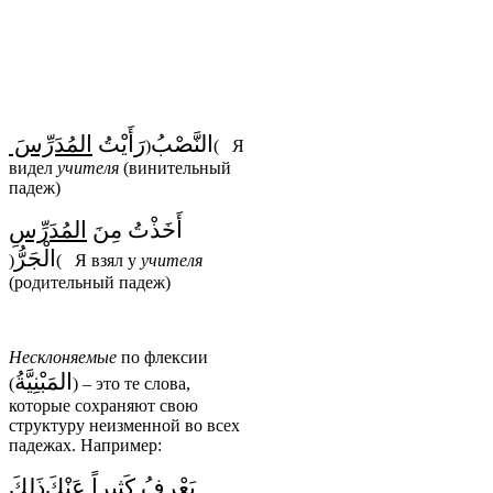
النَّصْبُ
رَأَيْتُ
المُدَرِّسَ
(
)
Я
видел
учителя
(винительный
падеж)
أَخَذْتُ مِنَ
المُدَرِّسِ
الْجَرُّ
(
)
Я взял у
учителя
(родительный падеж)
Несклоняемые
по флексии
المَبْنِيَّةُ
(
) – это те слова,
которые сохраняют свою
структуру неизменной во всех
падежах. Например:
يَعْرِفُ كَثِيراً عَنْكَ
ذَلِكَ