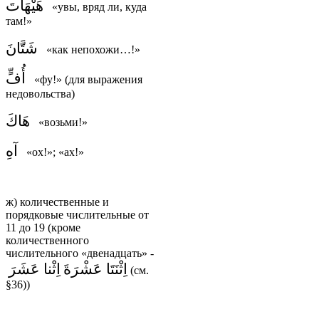
هَيْهَاتَ
«увы, вряд ли, куда
там!»
شَتَّانَ
«как непохожи…!»
أُفٍّ
«фу!» (для выражения
недовольства)
هَاكَ
«возьми!»
آهِ
«ох!»; «ах!»
ж) количественные и
порядковые числительные от
11 до 19 (кроме
количественного
числительного «двенадцать»
-
اِثْنَتَا عَشْرَةَ
اِثْنا عَشَرَ
(см.
§36))