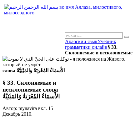
Арабский язык
Учебник
AR-RU.RU
грамматики онлайн
§ 33.
Склоняемые и несклоняемые
сайт арабского языка
слова الأَسمَاءُ المُعْرَبَةُ وَالمَبْنِيَّةُ
§ 33. Склоняемые и
несклоняемые слова
الأَسمَاءُ المُعْرَبَةُ وَالمَبْنِيَّةُ
Автор: mynavira вкл.
15
Декабрь 2010
.