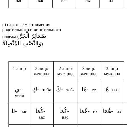
нас
вас
вас
их
их
в) слитные местоимения
родительного и винительного
ضَمَائِرُ الْجَرِّ
падежа (
وَالنَّصْبِ الْمُتَّصِلَةُ
)
1 лицо
2 лицо
2 лицо
3 лицо
3лицо
жен.род
муж.род
жен.род
муж.род
هُ
-هَا
-كَ
-كِ
-ي
тебя
тебя
ее
его
меня
-هُمَا
-هُمَا
-كُمَا
-كُمَا
-نَا
нас
их
их
вас
вас