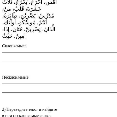
أَمْسِ، أَخْرَجَ، يَخْرُجُ، ثَلاَثَ
عَشْرَةَ، قَلْبٌ، مَنْ،
مُدَرِّسٌ، يَضْرِبْنَ، طَائِرَةٌ،
أَنْتُمْ، مُوسْكُو، أُولَئِكَ،
الَّذَانِ، يَضْرِبَنَّ، هَتَانِ، إِذَا،
آمِينْ، حَيْثُ
Склоняемые:
_______________________________________________________
_______________________________________________________
Несклоняемые:
_______________________________________________________
_______________________________________________________
2) Переведите текст и найдите
в нем несклоняемые слова: