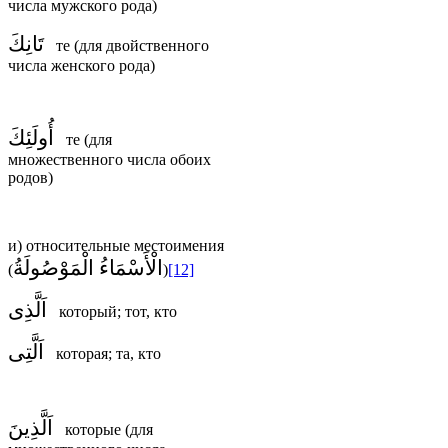
числа мужского рода)
تَانِكَ
те (для двойственного
числа женского рода)
أُولَئِكَ
те (для
множественного числа обоих
родов)
и) относительные местоимения
الْأَسْمَاءُ الْمَوْصُولَةُ
(
)
[12]
اَلَّذِى
который; тот, кто
اَلَّتِى
которая; та, кто
اَلَّذِينَ
которые (для