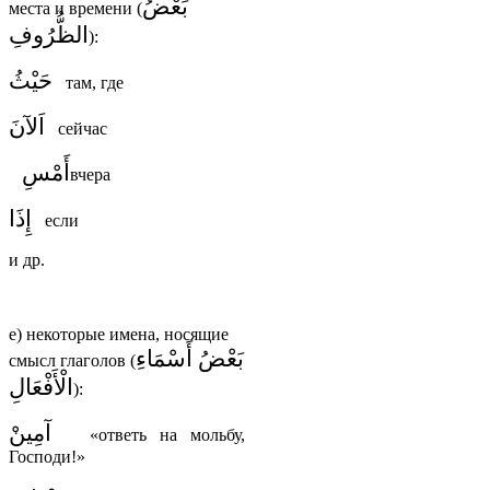
بَعْضُ
места и времени (
الظُّرُوفِ
):
حَيْثُ
там, где
اَلآنَ
сейчас
أَمْسِ
вчера
إِذَا
если
и др.
е) некоторые имена, носящие
بَعْضُ أَسْمَاءِ
смысл глаголов (
الْأَفْعَالِ
):
آمِينْ
«ответь на мольбу,
Господи!»