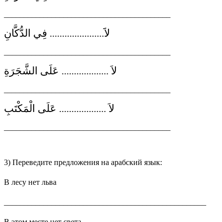
__________________________________________
لاََ...................... فِي الدُّكَّانِ
__________________________________________
لاَ ................... عَلَى الشَّجَرَةِ
__________________________________________
لاَ ................... عَلَى الْمَكْتَبِ
__________________________________________
3) Переведите предложения на арабский язык:
В лесу нет льва
___________________________________________________
В этом месте нет света