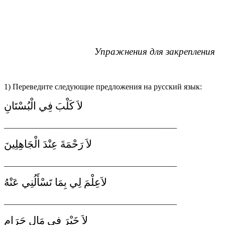
Упражнения для закрепления
1) Переведите следующие предложения на русский язык:
لاَ كَلْبَ فِي الْبُسْتَانِ
___________________________________________
لاَ رَحْمَةَ عِنْدَ الْجَاهِلِينَ
___________________________________________
لاَعِلْمَ لِي بِمَا تَسْأَلُنِي عَنْهُ
___________________________________________
لاَ خَيْرَ فِي مَالٍ حَرَامٍ