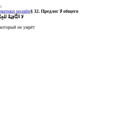
мматики онлайн
§ 32. Предлог لا общего
») отрицания لا النَّافِيَةُ للجِنْسِ