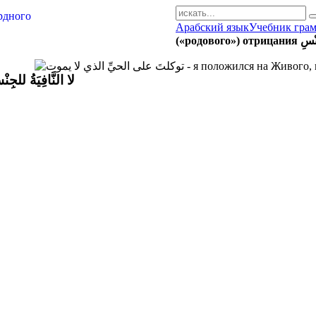
Арабский язык
Учебник гра
AR-RU.RU
(«родового
сайт арабского языка
длог لا общего («родового») отрицания لا النَّافِيَةُ للجِنْسِ