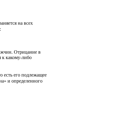
раняется на всех
:
мужчин. Отрицание в
я к какому-либо
 то есть его подлежащее
на» и определенного