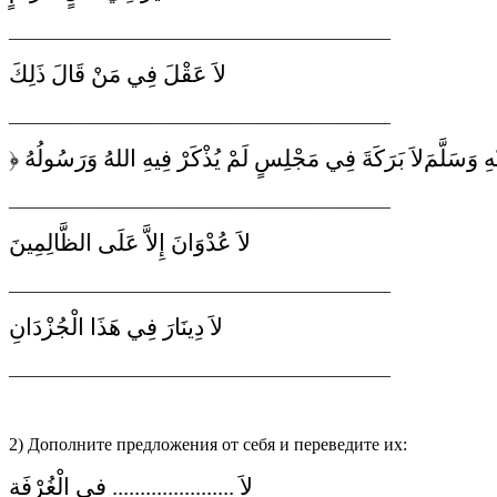
___________________________________________
لاَ عَقْلَ فِي مَنْ قَالَ ذَلِكَ
___________________________________________
ِ وَسَلَّمَ
لاَ بَرَكَةَ فِي مَجْلِسٍ لَمْ يُذْكَرْ فِيهِ اللهُ وَرَسُولُهُ ﴿
___________________________________________
لاَ عُدْوَانَ إِلاَّ عَلَى الظَّالِمِينَ
___________________________________________
لاَ دِينَارَ فِي هَذَا الْجُزْدَانِ
___________________________________________
2) Дополните предложения от себя и переведите их:
لاَ ...................... فِي الْغُرْفَةِ