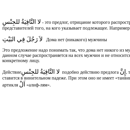
لا النَّافِيَةُ للجِنْسِ
- это предлог, отрицание которого распрост
представителей того, на кого указывает подлежащее. Например
لاَ رَجُلَ فِي البَيْتِ
Дома нет (никакого) мужчины
Это предложение надо понимать так, что дома нет никого из 
данном случае распространяется на всех мужчин и не относитс
конкретному лицу.
إِنَّ
لا النَّافِيَةُ للجِنْسِ
Действие
подобно действию предлога
,
ставится в винительном падеже. При этом оно не имеет «танви
اَلْ
артикля
«алиф-лям».