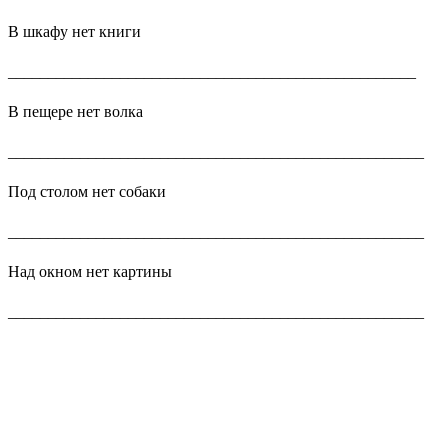
В шкафу нет книги
___________________________________________________
В пещере нет волка
____________________________________________________
Под столом нет собаки
____________________________________________________
Над окном нет картины
____________________________________________________