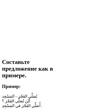
Составьте
предложение как в
примере.
Пример:
يُصَلِّي الفَجْرَ – المَسْجِد
أَيْنَ تُصَلِّي الفَجْرَ ؟
أُصَلِّي الفَجْرَ في المَسْجِدِ .