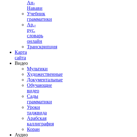
Ан-
Навави
Учебник
грамматики
Ар.-
рус.
словарь
онлайн
Транскрипция
Карта
сайта
Видео
Мультики
Художественные
Документальные
Обучающие
видео
Сады
грамматики
Уроки
таджвида
Арабская
каллиграфия
Коран
Аудио