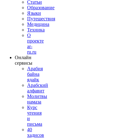
Статьи
Образование
Языки
Путешествия
Медицина
Техника
О
проекте
ar-
ru.ru
Онлайн
сервисы
Арабия
байна
ядайк
Арабский
алфавит
Молитвы
намаза
Курс
чтения
и
письма
40
хадисов