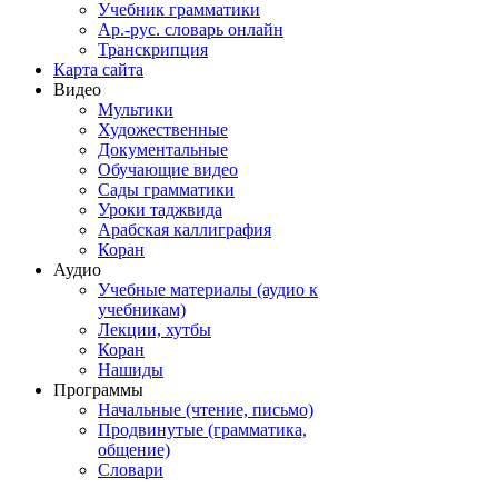
Учебник грамматики
Ар.-рус. словарь онлайн
Транскрипция
Карта сайта
Видео
Мультики
Художественные
Документальные
Обучающие видео
Сады грамматики
Уроки таджвида
Арабская каллиграфия
Коран
Аудио
Учебные материалы (аудио к
учебникам)
Лекции, хутбы
Коран
Нашиды
Программы
Начальные (чтение, письмо)
Продвинутые (грамматика,
общение)
Словари