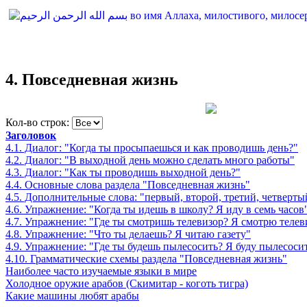
4. Повседневная жизнь
Кол-во строк:
Заголовок
4.1. Диалог: "Когда ты просыпаешься и как проводишь день?"
4.2. Диалог: "В выходной день можно сделать много работы"
4.3. Диалог: "Как ты проводишь выходной день?"
4.4. Основные слова раздела "Повседневная жизнь"
4.5. Дополнительные слова: "первый, второй, третий, четверты
4.6. Упражнение: "Когда ты идешь в школу? Я иду в семь часов
4.7. Упражнение: "Где ты смотришь телевизор? Я смотрю телев
4.8. Упражнение: "Что ты делаешь? Я читаю газету"
4.9. Упражнение: "Где ты будешь пылесосить? Я буду пылесоси
4.10. Грамматические схемы раздела "Повседневная жизнь"
Наиболее часто изучаемые языки в мире
Холодное оружие арабов (Скимитар - коготь тигра)
Какие машины любят арабы