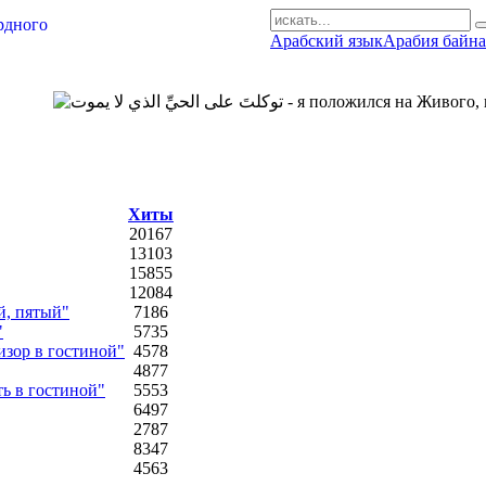
Арабский язык
Арабия байна
AR-RU.RU
сайт арабского языка
Хиты
20167
13103
15855
12084
й, пятый"
7186
"
5735
изор в гостиной"
4578
4877
ть в гостиной"
5553
6497
2787
8347
4563