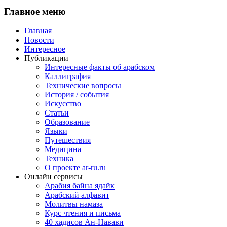
Главное
меню
Главная
Новости
Интересное
Публикации
Интересные факты об арабском
Каллиграфия
Технические вопросы
История / события
Искусство
Статьи
Образование
Языки
Путешествия
Медицина
Техника
О проекте ar-ru.ru
Онлайн сервисы
Арабия байна ядайк
Арабский алфавит
Молитвы намаза
Курс чтения и письма
40 хадисов Ан-Навави