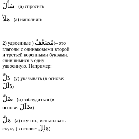
سَأَلَ
(а) спросить
مَلَأَ
(а) наполнять
مُضَعَّفٌ
2) удвоенные
(
)
– это
глаголы с одинаковыми второй
и третьей коренными буквами,
слившимися в одну
удвоенную. Например:
دَلَّ
(у) указывать (в основе:
دَلَلَ
)
ضَلَّ
(и) заблудиться (в
ضَلَلَ
основе:
)
مَلَّ
(а) скучать, испытывать
مَلِلَ
скуку (в основе:
)