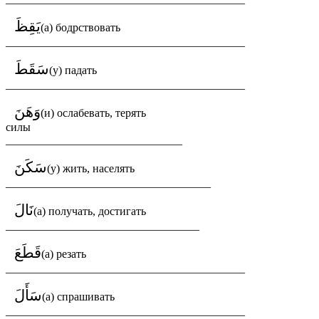
يَقِظَ
(а) бодрствовать
__________________________________________
سَقَطَ
(у) падать
__________________________________________
وَهَنَ
(и) ослабевать, терять
силы
_______________________________
سَكَنَ
(у) жить, населять
____________________________________
نَالَ
(а) получать, достигать
__________________________________
قَطَعَ
(а) резать
__________________________________________
سَأَلَ
(а) спрашивать
__________________________________________