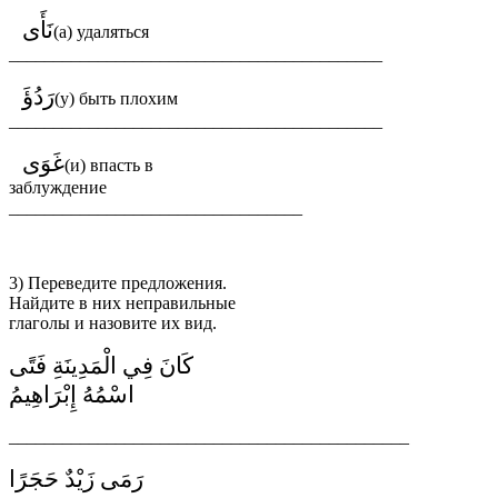
نَأَى
(а) удаляться
__________________________________________
رَدُؤَ
(у) быть плохим
__________________________________________
غَوَى
(и) впасть в
заблуждение
_________________________________
3) Переведите предложения.
Найдите в них неправильные
глаголы и назовите их вид.
كَانَ فِي الْمَدِينَةِ فَتًى
اسْمُهُ إِبْرَاهِيمُ
_____________________________________________
رَمَى زَيْدٌ حَجَرًا