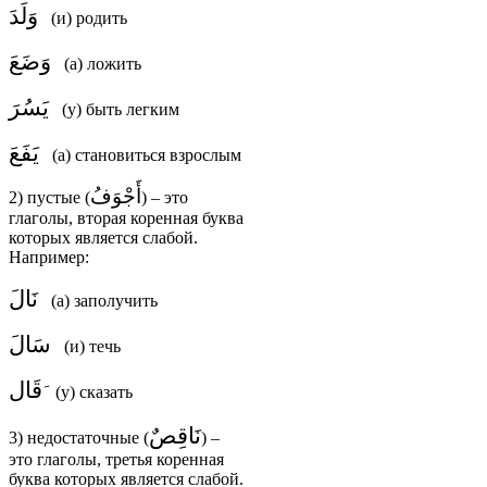
وَلَدَ
(и) родить
وَضَعَ
(а) ложить
يَسُرَ
(у) быть легким
يَفَعَ
(а) становиться взрослым
أَجْوَفُ
2) пустые (
) – это
глаголы, вторая коренная буква
которых является слабой.
Например:
نَالَ
(а) заполучить
سَالَ
(и) течь
قَال
(у) сказать
نَاقِصٌ
3) недостаточные (
) –
это глаголы, третья коренная
буква которых является слабой.