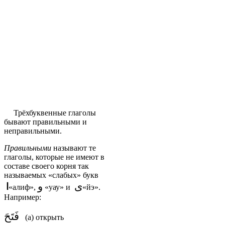
Трёхбуквенные глаголы
бывают правильными и
неправильными.
Правильными
называют те
глаголы, которые не имеют в
составе своего корня так
называемых «слабых» букв
ى
و
ا
«алиф»,
«уау» и
«йэ».
Например:
فَتَحَ
(а) открыть