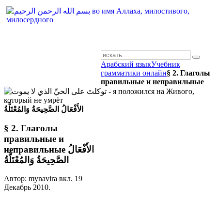
Арабский язык
Учебник
AR-RU.RU
грамматики онлайн
§ 2. Глаголы
правильные и неправильные
сайт арабского языка
الأَفْعَالُ الصَّحِيحَةُ وَالمُعْتَلَّةُ
§ 2. Глаголы
правильные и
неправильные الأَفْعَالُ
الصَّحِيحَةُ وَالمُعْتَلَّةُ
Автор: mynavira вкл.
19
Декабрь 2010
.