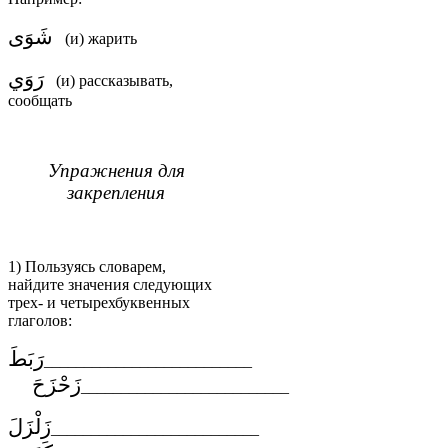
شَوَى
(и) жарить
رَوَي
(и) рассказывать,
сообщать
Упражнения для
закрепления
1) Пользуясь словарем,
найдите значения следующих
трех- и четырехбуквенных
глаголов:
رَبَطَ
__________________________
زَحْزَحَ
__________________________
زَلْزَلَ
__________________________