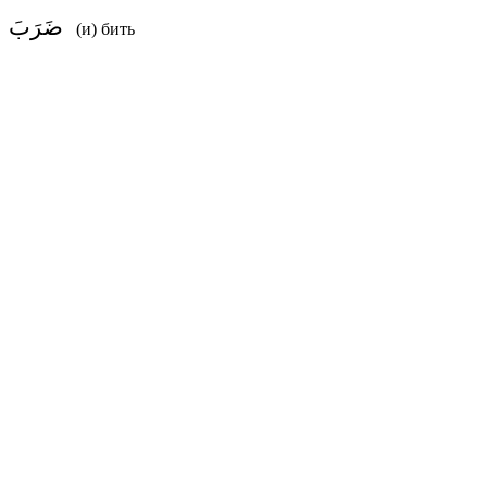
ضَرَبَ
(и) бить