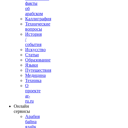
факты
об
арабском
Каллиграфия
Технические
вопросы
История
/
события
Искусство
Статьи
Образование
Языки
Путешествия
Медицина
Техника
О
проекте
ar-
ru.ru
Онлайн
сервисы
Арабия
байна
ядайк