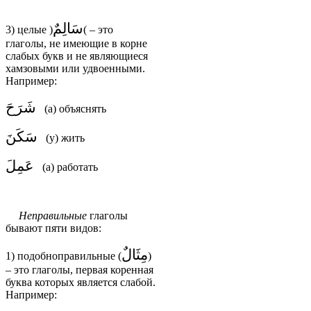
سَالِمٌ
3) целые
(
)
– это
глаголы, не имеющие в корне
слабых букв и не являющиеся
хамзовыми или удвоенными.
Например:
شَرَحَ
(а) объяснять
سَكَنَ
(у) жить
عَمِلَ
(а) работать
Неправильные
глаголы
бывают пяти видов:
مِثَالٌ
1) подобноправильные (
)
– это глаголы, первая коренная
буква которых является слабой.
Например: