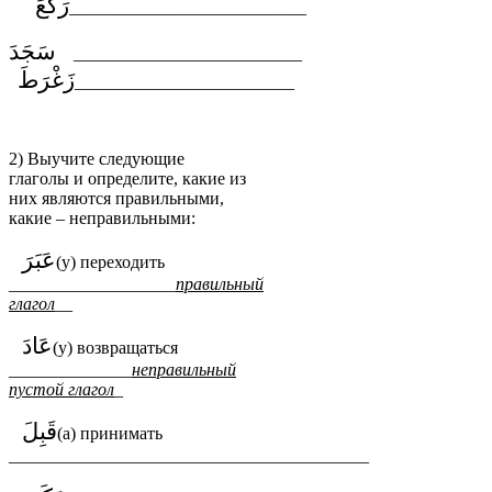
رَكَعَ
___________________________
سَجَدَ
__________________________
زَغْرَطَ
_________________________
2) Выучите следующие
глаголы и определите, какие из
них являются правильными,
какие – неправильными:
عَبَرَ
(у) переходить
___________________
правильный
глагол
__
عَادَ
(у) возвращаться
______________
неправильный
пустой глагол
_
قَبِلَ
(а) принимать
_________________________________________