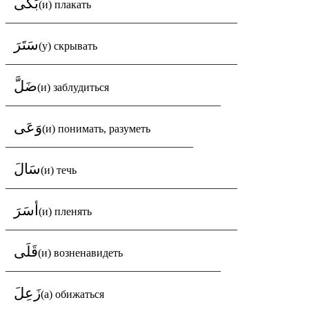
بَكَى
(и) плакать
__________________________________________
سَتَرَ
(у) скрывать
__________________________________________
ضَلَّ
(и) заблудиться
_______________________________________
وَعَى
(и) понимать, разуметь
__________________________________
سَالَ
(и) течь
__________________________________________
أسَرَ
(и) пленять
__________________________________________
قَلَى
(и) возненавидеть
_______________________________________
زَعِلَ
(а) обижаться
__________________________________________