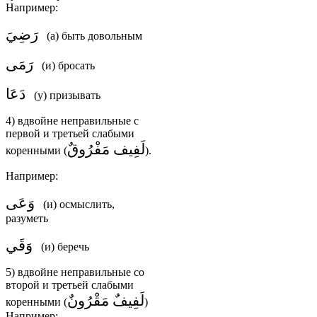
Например:
رَضِيَ
(а) быть довольным
رَمَى
(и) бросать
دَعَا
(у) призывать
4) вдвойне неправильные с
первой и третьей слабыми
لَفِيف مَفْرُوقٌ
коренными (
).
Например:
وَعَى
(и) осмыслить,
разуметь
وَقَي
(и) беречь
5) вдвойне неправильные со
второй и третьей слабыми
لَفِيفٌ مَقْرُونٌ
коренными (
)
Например: