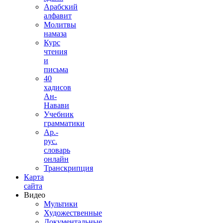
Арабский
алфавит
Молитвы
намаза
Курс
чтения
и
письма
40
хадисов
Ан-
Навави
Учебник
грамматики
Ар.-
рус.
словарь
онлайн
Транскрипция
Карта
сайта
Видео
Мультики
Художественные
Документальные